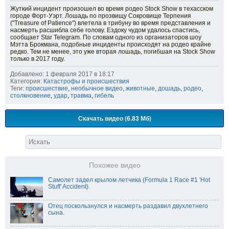
Жуткий инцидент произошел во время родео Stock Show в техасском
городе Форт-Уэрт. Лошадь по прозвищу Сокровище Терпения
("Treasure of Patience") влетела в трибуну во время представления и
насмерть расшибла себе голову. Ездоку чудом удалось спастись,
сообщает Star Telegram. По словам одного из организаторов шоу
Мэтта Брокмана, подобные инциденты происходят на родео крайне
редко. Тем не менее, это уже вторая лошадь, погибшая на Stock Show
только в 2017 году.
Добавлено: 1 февраля 2017 в 18:17
Категория:
Катастрофы и происшествия
Теги:
происшествие
,
необычное видео
,
животные
,
дошадь
,
родео
,
столкновение
,
удар
,
травма
,
гибель
Скачать видео (6.83 Мб)
Похожее видео
Самолет задел крылом летчика (Formula 1 Race #1 'Hot
Stuff' Accident).
Отец поскользнулся и насмерть раздавил двухлетнего
сына.