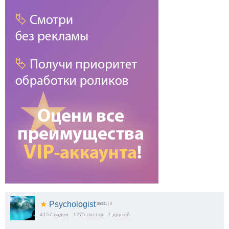
★
Psychologist
36441
| 0
4157
видео
1275
постов
7
друзей