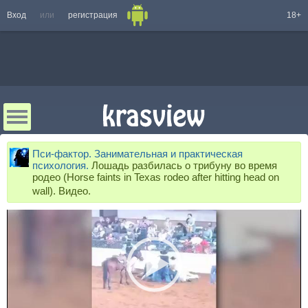
Вход
или
регистрация
18+
Пси-фактор. Занимательная и практическая
психология.
Лошадь разбилась о трибуну во время
родео (Horse faints in Texas rodeo after hitting head on
wall). Видео.