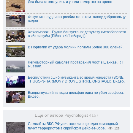
Два быка столкнулись и упали замертво на арене.
Фокусник-неудачник разбил молотом голову добровольцу:
видео.
Хохломорок... Будни бантустана: депутату кмевоблсовета
выбили зубы (Бійка в Київоблраді).
В Норвегии от удара молнии погибли более 300 оленей.
Легкомоторный самолет протаранил мост в Шанхае. RT
Russian.
Беспилотник сшиб музыканта во время концерта (BONE
THUGS-N-HARMONY DRONE STRIKE ONSTAGE!). Видео.
Выпрыгнувший из воды дельфин едва не убил серфера.
Видео.
Еще от автора Psychologist
4157
Самолёты ВКС РФ уничтожили еще один командный
пункт террористов в сирийском Дейр-эз-Зоре.
129