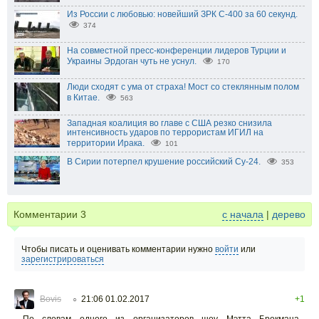
Из России с любовью: новейший ЗРК С-400 за 60 секунд.
374
На совместной пресс-конференции лидеров Турции и
Украины Эрдоган чуть не уснул.
170
Люди сходят с ума от страха! Мост со стеклянным полом
в Китае.
563
Западная коалиция во главе с США резко снизила
интенсивность ударов по террористам ИГИЛ на
территории Ирака.
101
В Сирии потерпел крушение российский Су-24.
353
Комментарии
3
с начала
|
дерево
Чтобы писать и оценивать комментарии нужно
войти
или
зарегистрироваться
Bovis
21:06 01.02.2017
+1
○