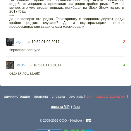
По словам одного из организаторов шоу Мэтта Брокмана,
подобные инциденты происходят на родео крайне редко. Тем не
менее, это уже вторая лошадь, погибшая на Stock Show только в
2017 году.
----
да не поверю что редко. Тракторишку с поддоном держат ради
крайне редких случаев? Да и подтиральщики вполне
профессионально сзади следы маскировали.
agat
19:52 01.02.2017
-2
○
терпение лопнуло
MCiS
18:53 01.02.2017
+4
○
бедная лошадка!))
администрация
правила
справка
реклама
для правообладателей
|
|
|
|
|
оплата VIP
блог
|
Инфон
© 2008-2026 ООО «
»