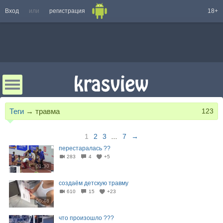
Вход
или
регистрация
18+
Теги
→
травма
123
1
2
3
...
7
→
перестаралась ??
283
4
+5
01:30
создаём детскую травму
610
15
+23
00:48
что произошло ???