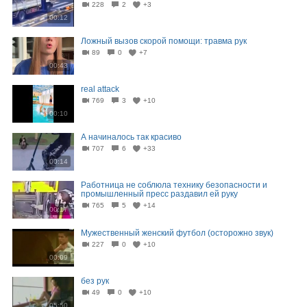
228
2
+3
00:12
Ложный вызов скорой помощи: травма рук
89
0
+7
00:43
real attack
769
3
+10
00:10
А начиналось так красиво
707
6
+33
00:14
Работница не соблюла технику безопасности и
промышленный пресс раздавил ей руку
765
5
+14
00:17
Мужественный женский футбол (осторожно звук)
227
0
+10
00:09
без рук
49
0
+10
05:50