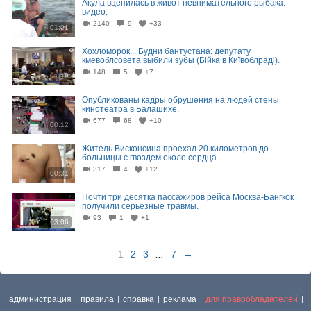
Акула вцепилась в живот невнимательного рыбака:
видео.
2140
9
+33
01:01
Хохломорок... Будни бантустана: депутату
кмевоблсовета выбили зубы (Бійка в Київоблраді).
148
5
+7
01:19
Опубликованы кадры обрушения на людей стены
кинотеатра в Балашихе.
677
68
+10
00:12
Житель Висконсина проехал 20 километров до
больницы с гвоздем около сердца.
317
4
+12
00:31
Почти три десятка пассажиров рейса Москва-Бангкок
получили серьезные травмы.
93
1
+1
03:06
1
2
3
...
7
→
администрация
правила
справка
реклама
для правообладателей
|
|
|
|
|