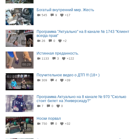
Богатый внутренний мир. Жесть
545
9
+17
00:30
Программа "Актуально" на 8 канале № 1743 "Клиент
всегда прав"
26
0
+2
04:33
Истинная преданность.
1133
3
+122
00:29
Поучительное видео о ДТП !!! (18+ )
309
4
+39
06:16
Программа Актуально на 8 канале № 970 "Сколько
стоит билет на Универсиаду?"
7
0
0
08:11
Носки порвал
750
0
+32
00:10