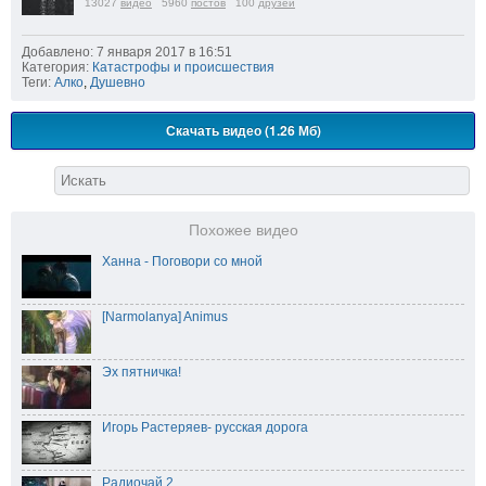
13027
видео
5960
постов
100
друзей
Добавлено: 7 января 2017 в 16:51
Категория:
Катастрофы и происшествия
Теги:
Алко
,
Душевно
Скачать видео (1.26 Мб)
Похожее видео
Ханна - Поговори со мной
[Narmolanya] Animus
Эх пятничка!
Игорь Растеряев- русская дорога
Радиочай 2