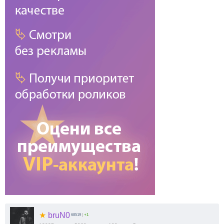
★
bruN0
68519
|
+1