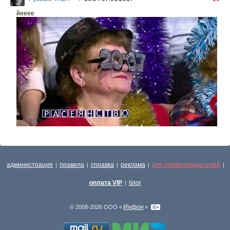
йееее
администрация
правила
справка
реклама
для правообладателей
|
|
|
|
|
оплата VIP
блог
|
Инфон
© 2008-2026 ООО «
»