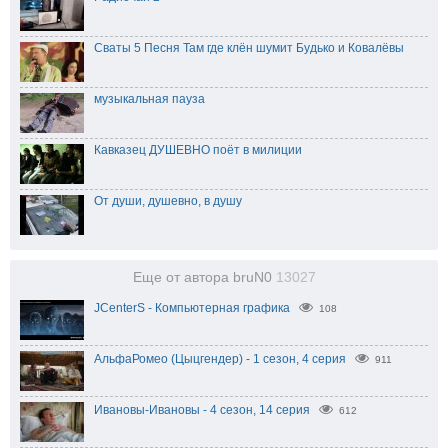
Сваты 5 Песня Там где клён шумит Будько и Ковалёвы
музыкальная пауза
Кавказец ДУШЕВНО поёт в милиции
От души, душевно, в душу
Еще от автора bruN0
13027
JCenterS - Компьютерная графика
108
АльфаРомео (Цыцгендер) - 1 сезон, 4 серия
911
Ивановы-Ивановы - 4 сезон, 14 серия
612