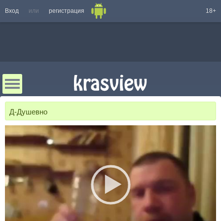
Вход
или
регистрация
18+
Д-Душевно