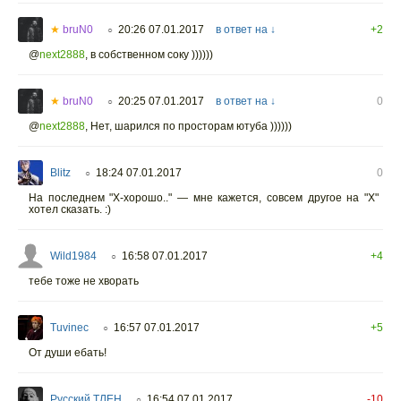
★
bruN0
20:26 07.01.2017
в ответ на ↓
+2
○
@
next2888
,
в собственном соку ))))))
★
bruN0
20:25 07.01.2017
в ответ на ↓
0
○
@
next2888
,
Нет, шарился по просторам ютуба ))))))
Blitz
18:24 07.01.2017
0
○
На последнем "Х-хорошо.." — мне кажется, совсем другое на "Х"
хотел сказать. :)
Wild1984
16:58 07.01.2017
+4
○
тебе тоже не хворать
Tuvinec
16:57 07.01.2017
+5
○
От души ебать!
Русский ТЛЕН
16:54 07.01.2017
-10
○