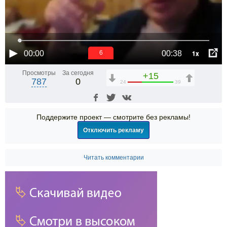
1x
00:00
00:38
6
Просмотры
За сегодня
+15
787
0
24
39
Поддержите проект — смотрите без рекламы!
Отключить рекламу
Читать комментарии