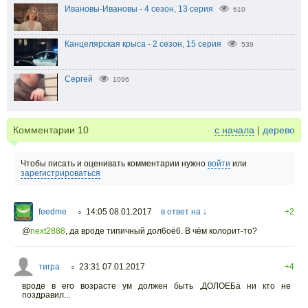
Ивановы-Ивановы - 4 сезон, 13 серия
610
Канцелярская крыса - 2 сезон, 15 серия
539
Сергей
1096
Комментарии
10
с начала
|
дерево
Чтобы писать и оценивать комментарии нужно
войти
или
зарегистрироваться
feedme
14:05 08.01.2017
в ответ на ↓
+2
○
@
next2888
,
да вроде типичный дол6оё6. В чём колорит-то?
тигра
23:31 07.01.2017
+4
○
вроде в его возрасте ум должен быть ,ДОЛОЕБа ни кто не
поздравил...