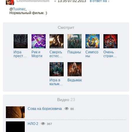
ChernomirdinReturn
13:35 07.02.2013
в ответ на ↓
○
@
Tuvinec
,
Нормальный фильм. :)
Смотрит
Игра
Рик и
Сверхъ
Пацаны
Симпсо
Очень
прест
…
Морти
естес
…
ны
стран
…
Игра в
Ведьмак
кальм
…
Видео
23
Сова на борисевича
86
НЛО 2
367