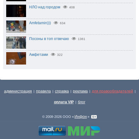
НЛО над городом
408
Amfetamin)))
634
Посоны в топ отвечаю
1361
Амфетами
322
администрация
правила
справка
реклама
для правообладателей
|
|
|
|
|
оплата VIP
блог
|
Инфон
© 2008-2026 ООО «
»