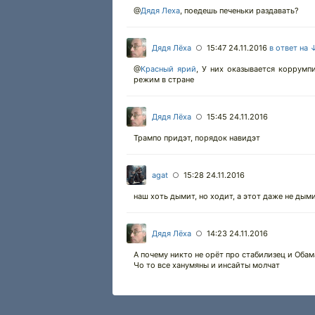
@
Дядя Леха
,
поедешь печеньки раздавать?
Дядя Лёха
15:47 24.11.2016
в ответ на 
○
@
Красный ярий
,
У них оказывается коррумп
режим в стране
Дядя Лёха
15:45 24.11.2016
○
Трампо придэт, порядок навидэт
agat
15:28 24.11.2016
○
наш хоть дымит, но ходит, а этот даже не дым
Дядя Лёха
14:23 24.11.2016
○
А почему никто не орёт про стабилизец и Обам
Чо то все ханумяны и инсайты молчат