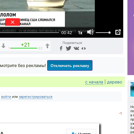
1x
00:42
Поделиться
+21
1
22
Отключить рекламу
мотрите без рекламы!
с начала
|
дерево
о
войти
или
зарегистрироваться
Н
п
-1
в 
п
уж
Б
ре