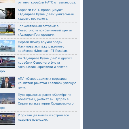
отгонял корабли НАТО от авианосца.
Корабли НАТО провоцируют
«Адмирала Кузнецова»: уникальные
кадры с вертолета.
Торжественная встреча: в
Севастополь прибыл новый фрегат
«Адмирал Григорович».
Сергей Шойгу вручил орден
Нахимова экипажу ракетного
крейсера «Москва». RT Russian.
На "Адмирале Кузнецове" и других
кораблях Северного флота
закончились крестики и святое
иро.
АПЛ «Северодвинск» поразила
крылатой ракетой «Калибр» учебную
цель.
Пуск крылатых ракет «Калибр» по
объектам «Джебхат ан-Нусра» в
Сирии из акватории Средиземного
оря.
У британцев вышли из строя все
ядерные подлодки.