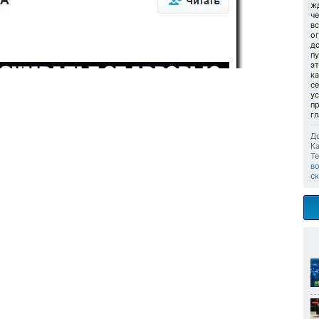
жд
ч
в
о
до
п
э
ка
се
ус
пр
гл
До
Ка
Те
в
с