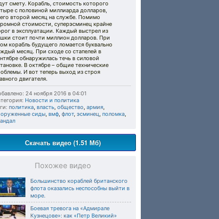
ут смету. Корабль, стоимость которого
етыре с половиной миллиарда долларов,
сего второй месяц на службе. Помимо
громной стоимости, суперэсминец крайне
рог в эксплуатации. Каждый выстрел из
ушки стоит почти миллион долларов. При
том корабль будущего ломается буквально
ждый месяц. При сходе со стапелей в
нтябре обнаружилась течь в силовой
тановке. В октябре – общие технические
облемы. И вот теперь выход из строя
авного двигателя.
бавлено: 24 ноября 2016 в 04:01
тегория:
Новости и политика
ги:
политика
,
власть
,
общество
,
армия
,
ооруженные сиды
,
вмф
,
флот
,
эсминец
,
поломка
,
кандал
Скачать видео (1.51 Мб)
Похожее видео
Большинство кораблей британского
флота оказались неспособны выйти в
море.
Боевая тревога на «Адмирале
Кузнецове»: как «Петр Великий»