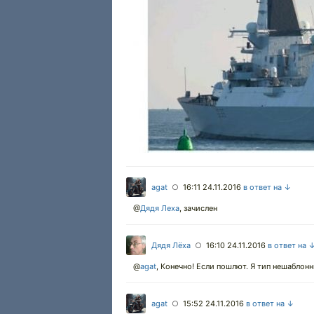
agat
16:11 24.11.2016
в ответ на ↓
○
@
Дядя Леха
,
зачислен
Дядя Лёха
16:10 24.11.2016
в ответ на 
○
@
agat
,
Конечно! Если пошлют. Я тип нешаблонн
agat
15:52 24.11.2016
в ответ на ↓
○