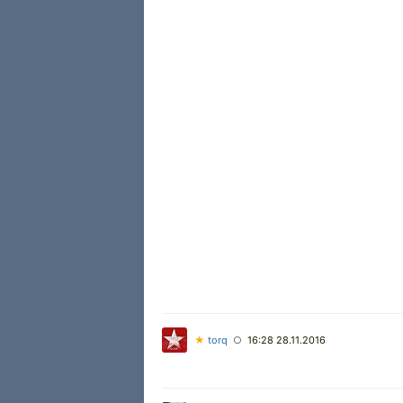
★
torq
16:28 28.11.2016
○