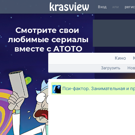
Вход
или
реги
Кино
Загрузить
Нов
Пси-фактор. Занимательная и п