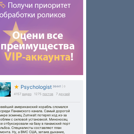
★
Psychologist
36441
| 0
4157
видео
1275
постов
7
друзей
овейший американский корабль сломался
осреди Панамского канала. Самый дорогой
мире эсминец Zumwalt потерял ход из-за
роблем с силовой установкой. Миноносец
е отбуксировали на базу в панамский порт
альбоа. Специалисты составляют план
монта. Ну, а ВМС США, затаив дыхание,