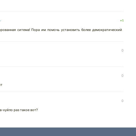
↓
+1
ированная ситема! Пора им помочь установить более демократический
0
0
ит
0
а-хуйло раз такое вот?