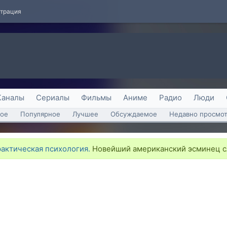
страция
Каналы
Сериалы
Фильмы
Аниме
Радио
Люди
ое
Популярное
Лучшее
Обсуждаемое
Недавно просмо
рактическая психология.
Новейший американский эсминец сл