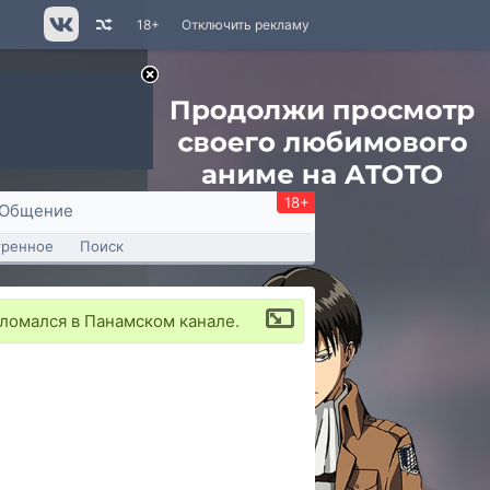
18+
Отключить рекламу
18+
Общение
тренное
Поиск
омался в Панамском канале.