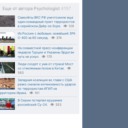
Еще от автора Psychologist
4157
Самолёты ВКС РФ уничтожили еще
один командный пункт террористов
в сирийском Дейр-эз-Зоре.
129
Из России с любовью: новейший ЗРК
С-400 за 60 секунд.
374
На совместной пресс-конференции
лидеров Турции и Украины Эрдоган
чуть не уснул.
170
Люди сходят с ума от страха! Мост
со стеклянным полом в Китае.
563
Западная коалиция во главе с США
резко снизила интенсивность ударов
по террористам ИГИЛ на
ерритории Ирака.
101
В Сирии потерпел крушение
российский Су-24.
353