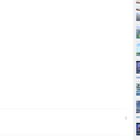
м
м
0