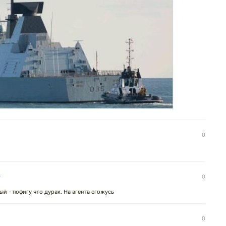
0
↓
0
ый - пофигу что дурак. На агента сгожусь
0