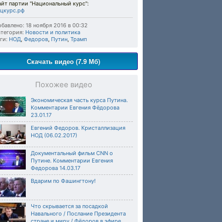
йт партии "Национальный курс":
ацкурс.рф
бавлено: 18 ноября 2016 в 00:32
тегория:
Новости и политика
ги:
НОД
,
Федоров
,
Путин
,
Трамп
Скачать видео (7.9 Мб)
Похожее видео
Экономическая часть курса Путина.
Комментарии Евгения Фёдорова
23.01.17
Евгений Федоров. Кристаллизация
НОД (06.02.2017)
Документальный фильм CNN о
Путине. Комментарии Евгения
Федорова 14.03.17
Вдарим по Фашингтону!
Что скрывается за посадкой
Навального / Послание Президента
стране и миру / Фёдоров в эфире