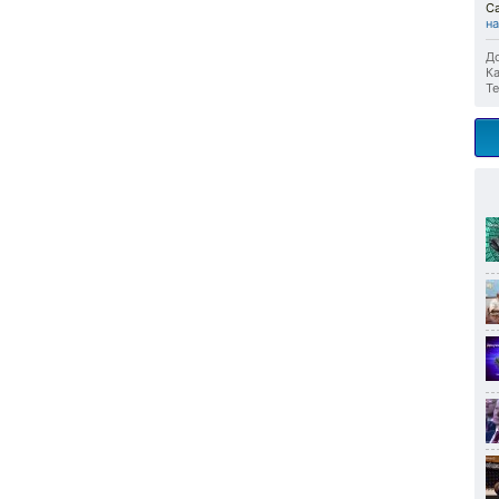
Са
н
До
Ка
Те