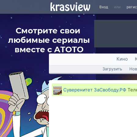
Вход
или
реги
Кино
Загрузить
Нов
Суверенитет ЗаСвободу.РФ
Теле