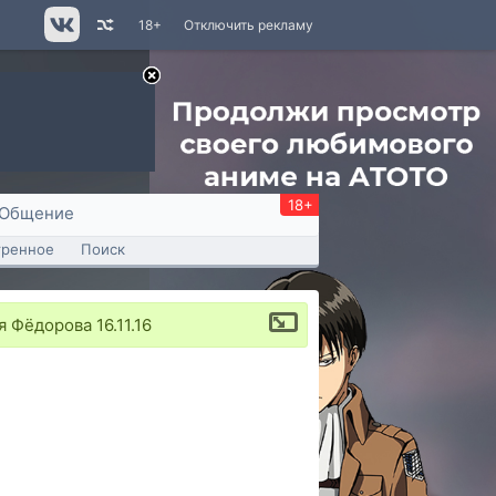
18+
Отключить рекламу
18+
Общение
тренное
Поиск
Фёдорова 16.11.16