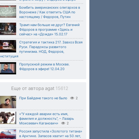
Бомбить американских олигархов в
Воронеже / Как ответить США по
настоящему / Федоров, Путин
Трамп нам больше не друг? Евгений
Фёдоров в программе «Здесь и
сейчас» на «Дожде» 15.02.17
Стратегия и тактика 217. Завхоз Всея
Руси. Парадоксы развитого
путинизма. НОД, Федоров,
онституция
Пропускной режим в Москве.
Фёдоров в эфире! 12.04.20
Еще от автора agat
15612
При Байдене такого не было
2
«"У каждой аварии есть имя,
фамилия и должность", – Лазарь
Моисеевич Каганович»
2
Россия запустила «Золотого титана»
в Арктике. Запасов хватит на 50 лет,