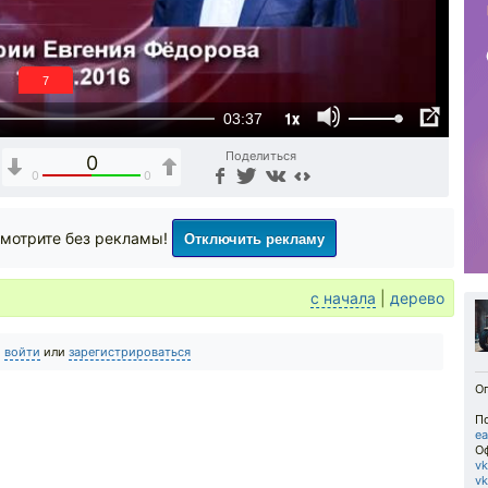
6
1x
03:37
Поделиться
0
0
0
Отключить рекламу
мотрите без рекламы!
с начала
|
дерево
о
войти
или
зарегистрироваться
Оп
П
ea
О
vk
vk