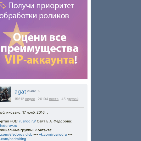
agat
25482
| 0
15612
видео
20104
поста
45
друзей
убликовано: 17 нояб. 2016 г.
ортал НОД:
rusnod.ru/
Сайт Е.А. Фёдорова:
fedorov.ru
фициальные группы ВКонтакте:
.com/efedorov_club
---
vk.com/rusnodru
---
.com/nodmiting