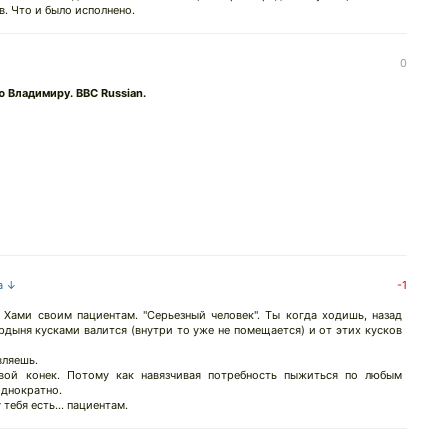
в. Что и было исполнено.
0
 Владимиру. BBC Russian.
а ↓
-1
 Хами своим пациентам. "Серьезный человек". Ты когда ходишь, назад
ордыня кусками валится (внутри то уже не помещается) и от этих кусков
вляешь.
вой конек. Потому как навязчивая потребность пыжиться по любым
однократно.
 тебя есть... пациентам.