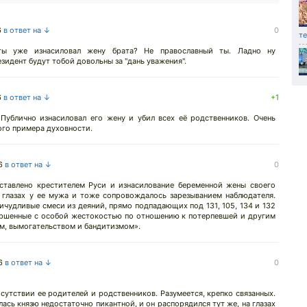
6
в ответ на ↓
0
т
ты уже изнасиловал жену брата? Не православный ты. Ладно ну
зидент будут тобой довольны за "дань уважения".
6
в ответ на ↓
+1
 Публично изнасиловал его жену и убил всех её родственников. Очень
ого примера духовности.
6
в ответ на ↓
0
ставлено крестителем Руси и изнасилование беременной жены своего
 глазах у ее мужа и тоже сопровождалось зарезыванием наблюдателя.
чудливые смеси из деяний, прямо подпадающих под 131, 105, 134 и 132
ершенные с особой жестокостью по отношению к потерпевшей и другим
м, вымогательством и бандитизмом».
6
в ответ на ↓
0
утствии ее родителей и родственников. Разумеется, крепко связанных.
ась князю недостаточно пикантной, и он распорядился тут же, на глазах