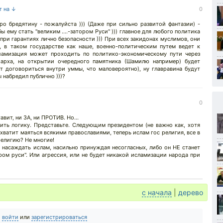
т на ↓
0
ро бредятину - пожалуйста ))) (Даже при сильно развитой фантазии) -
ы ему стать "великим ....-затором Руси" ))) главное для любого политика
при гарантиях лично безопасности ))) При всех закидонах муслимов, они
 в таком государстве как наше, военно-политическим путем ведет к
сламизация может проходить по политико-экономическому пути через
иарха, на открытии очередного памятника (Шамилю например) будет
т договориться внутри уммы, что маловероятно), ну главравина будут
ы набредил публично )))?
0
вит, ни ЗА, ни ПРОТИВ. Но...
ть логику. Представьте. Следующим президентом (не важно как, хотя
хватит маяться всякими православиями, теперь ислам гос религия, все в
религию? Не многие!
 насаждать ислам, насильно принуждая несогласных, либо он НЕ станет
ом руси". Или агрессия, или не будет никакой исламизации народа при
с начала
|
дерево
о
войти
или
зарегистрироваться