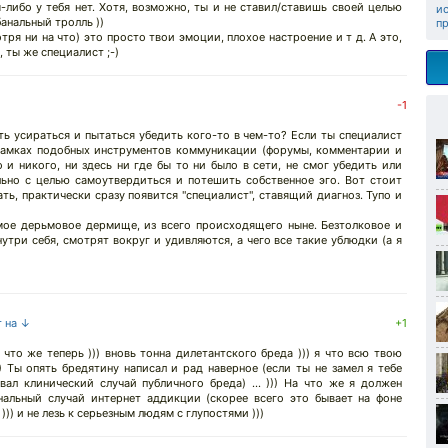
либо у тебя нет. Хотя, возможно, ты и не ставил/ставишь своей целью
и
анальный тролль ))
п
тря ни на что) это просто твои эмоции, плохое настроение и т д. А это,
, ты же специалист ;-)
-1
ть усираться и пытаться убедить кого-то в чем-то? Если ты специалист
в рамках подобных инструментов коммуникации (форумы, комментарии и
и никого, ни здесь ни где бы то ни было в сети, не смог убедить или
льно с целью самоутвердиться и потешить собственное эго. Вот стоит
, практически сразу появится "специалист", ставящий диагноз. Тупо и
амое дерьмовое дермище, из всего происходящего ныне. Безтолковое и
утри себя, смотрят вокруг и удивляются, а чего все такие ублюдки (а я
т на ↓
+1
а что же теперь ))) вновь тонна дилетантского бреда ))) я что всю твою
 Ты опять бредятину написал и рад наверное (если ты не замел я тебе
вал клинический случай публичного бреда) ... ))) На что же я должен
анальный случай интернет аддикции (скорее всего это бывает на фоне
 ))) и не лезь к серьезным людям с глупостями )))