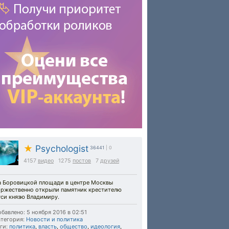
★
Psychologist
36441
| 0
4157
видео
1275
постов
7
друзей
а Боровицкой площади в центре Москвы
оржественно открыли памятник крестителю
уси князю Владимиру.
бавлено: 5 ноября 2016 в 02:51
тегория:
Новости и политика
ги:
политика
,
власть
,
общество
,
идеология
,