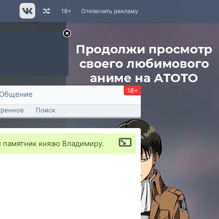
18+
Отключить рекламу
18+
Общение
тренное
Поиск
 памятник князю Владимиру.