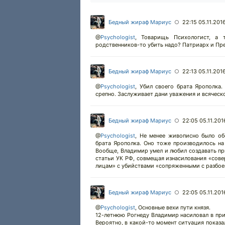
Бедный жираф Мариус
22:15 05.11.201
○
@
Psychologist
,
Товарищь Психологист, а 
родственников-то убить надо? Патриарх и Пре
Бедный жираф Мариус
22:13 05.11.201
○
@
Psychologist
,
Убил своего брата Ярополка.
срепно. Заслуживает дани уважения и всяческ
Бедный жираф Мариус
22:05 05.11.201
○
@
Psychologist
,
Не менее живописно было об
брата Ярополка. Оно тоже производилось на
Вообще, Владимир умел и любил создавать при
статьи УК РФ, совмещая изнасилования «сов
лицам» с убийствами «сопряженными с разбое
Бедный жираф Мариус
22:05 05.11.201
○
@
Psychologist
,
Основные вехи пути князя.
12-летнюю Рогнеду Владимир насиловал в прис
Вероятно, в какой-то момент ситуация показал