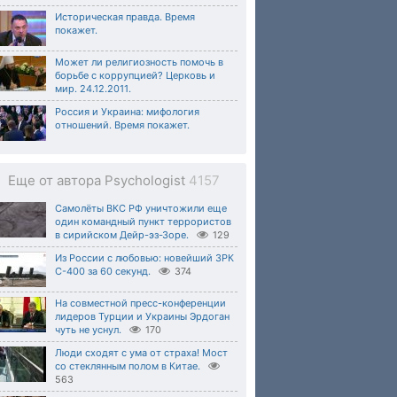
Историческая правда. Время
покажет.
Может ли религиозность помочь в
борьбе с коррупцией? Церковь и
мир. 24.12.2011.
Россия и Украина: мифология
отношений. Время покажет.
Еще от автора Psychologist
4157
Самолёты ВКС РФ уничтожили еще
один командный пункт террористов
в сирийском Дейр-эз-Зоре.
129
Из России с любовью: новейший ЗРК
С-400 за 60 секунд.
374
На совместной пресс-конференции
лидеров Турции и Украины Эрдоган
чуть не уснул.
170
Люди сходят с ума от страха! Мост
со стеклянным полом в Китае.
563