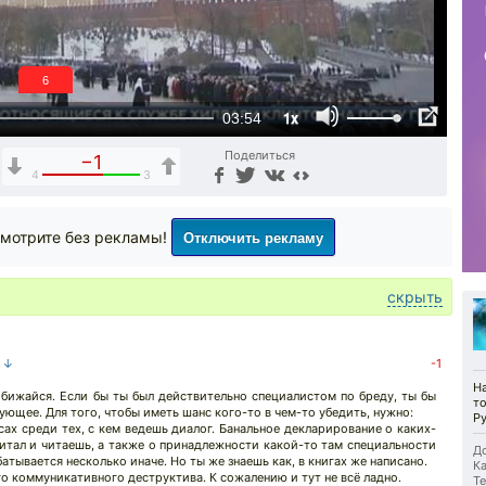
5
1x
03:54
Поделиться
−1
4
3
Отключить рекламу
мотрите без рекламы!
скрыть
а ↓
-1
Н
 обижайся. Если бы ты был действительно специалистом по бреду, ты бы
т
ующее. Для того, чтобы иметь шанс кого-то в чем-то убедить, нужно:
Р
ах среди тех, с кем ведешь диалог. Банальное декларирование о каких-
итал и читаешь, а также о принадлежности какой-то там специальности
До
батывается несколько иначе. Но ты же знаешь как, в книгах же написано.
Ка
го коммуникативного деструктива. К сожалению и тут не всё ладно.
Те