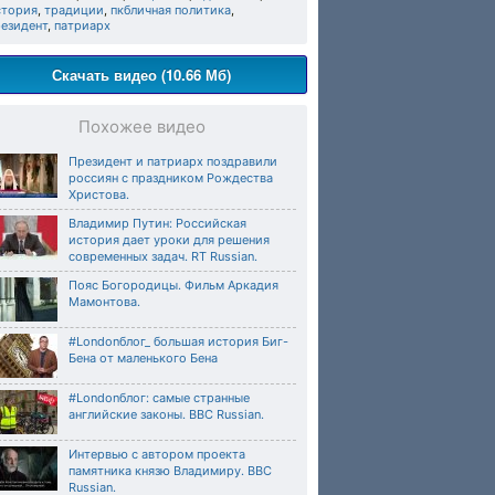
стория
,
традиции
,
пкбличная политика
,
резидент
,
патриарх
Скачать видео (10.66 Мб)
Похожее видео
Президент и патриарх поздравили
россиян с праздником Рождества
Христова.
Владимир Путин: Российская
история дает уроки для решения
современных задач. RT Russian.
Пояс Богородицы. Фильм Аркадия
Мамонтова.
#Londonблог_ большая история Биг-
Бена от маленького Бена
#Londonблог: самые странные
английские законы. BBC Russian.
Интервью c автором проекта
памятника князю Владимиру. BBC
Russian.