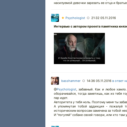
насилуемой девочки зарезать ее отца и братье
★
Psychologist
21:32 05.11.2016
○
Интервью c автором проекта памятника князю
basshammer
14:36 05.11.2016
в ответ н
○
@
Psychologist
,
забавный. Как и любое хамло.
оборачивайся, тогда заметишь, как из тебя г
пар идет.
Авторитета у тебя ноль. Поэтому меня ты заба
А упомянутая тобой аддикция - пожалуй т
историческим вопросам замечена за тобой не
И "погуляй" собаке своей говори, или кто там у