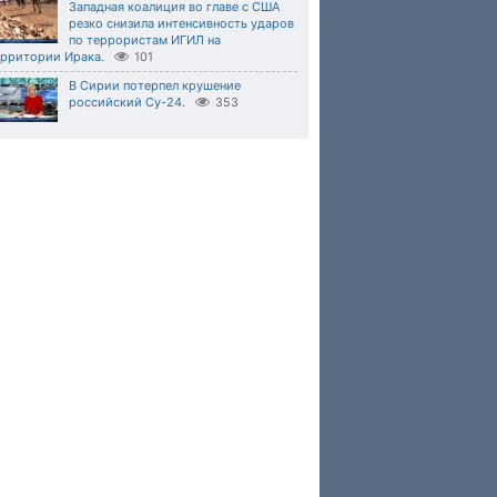
Западная коалиция во главе с США
резко снизила интенсивность ударов
по террористам ИГИЛ на
ерритории Ирака.
101
В Сирии потерпел крушение
российский Су-24.
353