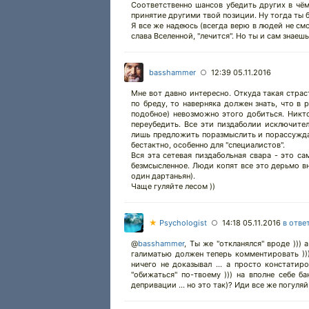
Соответственно шансов убедить других в чём-
принятие другими твой позиции. Ну тогда ты б
Я все же надеюсь (всегда верю в людей не смо
слава Вселенной, "лечится". Но ты и сам знаешь
basshammer
12:39 05.11.2016
○
Мне вот давно интересно. Откуда такая страс
по бреду, то наверняка должен знать, что 
подобное) невозможно этого добиться. Никто 
переубедить. Все эти пиздаболии исключите
лишь предложить поразмыслить и порассуждать
бестактно, особенно для "специалистов".
Вся эта сетевая пиздабольная свара - это с
безмсысленное. Люди копят все это дерьмо вн
один дартаньян).
Чаще гуляйте лесом ))
★
Psychologist
14:18 05.11.2016
в отве
○
@
basshammer
,
Ты же "откланялся" вроде ))) 
галиматью должен теперь комментировать )))
ничего не доказывал ... а просто констатиро
"обижаться" по-твоему ))) на вполне себе б
депривации ... но это так)? Иди все же погуляй