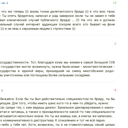
т на ↓
+1
а что же теперь ))) вновь тонна дилетантского бреда ))) я что всю твою
 Ты опять бредятину написал и рад наверное (если ты не замел я тебе
вал клинический случай публичного бреда) ... ))) На что же я должен
анальный случай интернет аддикции (скорее всего это бывает на фоне
 ))) и не лезь к серьезным людям с глупостями )))
0
осударственности. Тот, благодаря кому мы живем в самой большой (1/8
о государство могло возникнуть, нужна была новая - монотеистическая -
государства и единой веры, пришедшей на смену многобожию родо-
бы уничтожены или поглощены более сильными соседями.
а ↓
-1
 обижайся. Если бы ты был действительно специалистом по бреду, ты бы
ующее. Для того, чтобы иметь шанс кого-то в чем-то убедить, нужно:
ах среди тех, с кем ведешь диалог. Банальное декларирование о каких-
итал и читаешь, а также о принадлежности какой-то там специальности
батывается несколько иначе. Но ты же знаешь как, в книгах же написано.
го коммуникативного деструктива. К сожалению и тут не всё ладно.
либо у тебя нет. Хотя, возможно, ты и не ставил/ставишь своей целью