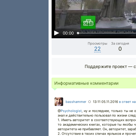
00:00
Просмотры
За сегодня
22
0
Поддержите проект — с
Информативные комментарии
basshammer
13:11 05.11.2016
в ответ н
○
@
Psychologist
,
ну и последнее, только ты не
знал и действительно пользовал по жизни след
1. Иметь авторитет в соответствующих вопрос
то академических книгах, которые ты якобы ч
авторитета не прибавляет. Он, авторитет, зара
2. Отсутствие в твоих спичах ярлыков и проче