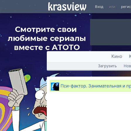
Вход
или
реги
Кино
Загрузить
Нов
Пси-фактор. Занимательная и п