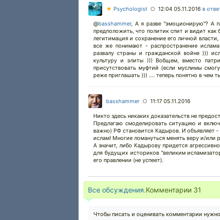
★
Psychologist
12:04 05.11.2016
в отве
○
@
basshammer
,
А я разве "эмоционирую"? А п
предположить, что политик спит и видит как б
легитимация и сохранение его личной власти, 
все же понимают - распространение ислама,
развалу страны и гражданской войне ))) и
культуру и элиты ))) Вобщем, вместо патр
присутствовать муфтий (если муслимы смогу
реже приглашать ))) .... теперь понятно в чем т
basshammer
11:17 05.11.2016
○
Никто здесь никаких доказательств не предоста
Предлагаю смоделировать ситуацию и включи
важно) РФ становится Кадыров. И объявляет - 
ислам! Многие ломануться менять веру и/или 
А значит, либо Кадырову придется агрессивно
для будущих историков "великим исламизатор
его правлении (не успеет).
Все обсуждения.
Комментарии
31
Чтобы писать и оценивать комментарии нужн