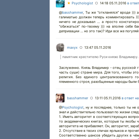
★
Psychologist
14:18 05.11.2016
в отве
○
@
basshammer
,
Ты же "откланялся" вроде ))) 
галиматью должен теперь комментировать )))
ничего не доказывал ... а просто констатиро
"обижаться" по-твоему ))) на вполне себе б
депривации ... но это так)? Иди все же погуляй
maxyx
13:47 05.11.2016
○
памятник крестителю Руси князю Владимиру.
Заслуженно. Князь Владимир - отец русской г
часть суши) стране мира. Для того, чтобы эт
религия. Без единого централизованного 
племенного строя, разобщенные народы были 
basshammer
13:11 05.11.2016
в ответ н
○
@
Psychologist
,
ну и последнее, только ты не
знал и действительно пользовал по жизни след
1. Иметь авторитет в соответствующих вопрос
то академических книгах, которые ты якобы ч
авторитета не прибавляет. Он, авторитет, зара
2. Отсутствие в твоих спичах ярлыков и проче
Соответственно шансов убедить других в чём-