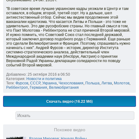
Опубликовано: 24 окт. 2016 г.
"В советское время лучшие украинские кадры уезжали в Центр и там
оставался, в общем, второй, третий сорт. Ну а дальше, шел
антиестественный отбор. Сейчас мы видим продолжение этой
вакханалии идиотизма. Что касается Литвы и Польши - это тоже не
удивительно. Это две русофобские страны. Но главный смысл в том,
что Пакт Молотова - Риббентропа не стал причиной Второй мировой.
И нужно помнить, что Советский Союз стал последней державой,
который заключил договор подобного рода с Германией. Еще раньше
это сделали Великобритания и Франция. Поэтому, спрашивать нужно
начинать с них". Андрей Фурсов – историк, директор Института
системно-стратегического анализа, действительный член
Международной академии наук (Инсбрук, Австрия) о принятии
Верховной Радой Украины декларации солидарности по поводу
событий Второй мировой.
Добавлено: 25 октября 2016 в 06:50
Категория:
Новости и политика
Теги:
Фурсов
,
СССР
,
Украина
,
Чехословакия
,
Польша
,
Литва
,
Молотов
,
Риббентроп
,
Германия
,
Великобритания
Скачать видео (16.22 Мб)
Похожее видео
Вторая Мировая: Начало Войны