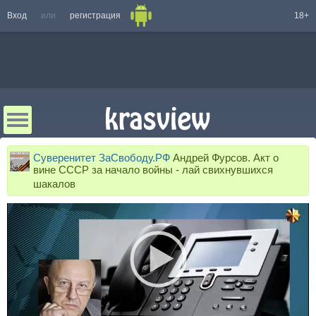
Вход
или
регистрация
18+
Суверенитет ЗаСвободу.РФ
Андрей Фурсов. Акт о
вине СССР за начало войны - лай свихнувшихся
шакалов