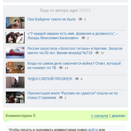
Еще от автора agat
15612
При Байдене такого не было
2
«"У каждой аварии есть имя, фамилия и должность", –
Лазарь Моисеевич Каганович»
2
Россия запустила «Золотого титана» в Арктике. Запасов
хватит на 50 лет, Время-вперёд! №718
37
Когда на самом деле закончится война? Ответ, который
не покажут по ТВ
13
ЧУДО! СЛЕПОЙ ПРОЗРЕЛ!
8
Презентация книги "Русские не сдаются" пошла не по
плану Старикова
2
Комментарии
0
с начала
|
дерево
Чтобы писать и оценивать комментарии нужно
войти
или