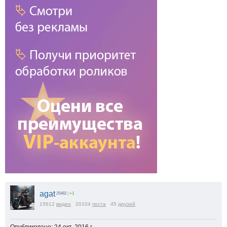
agat
25482
|
+1
15612
видео
20104
поста
45
друзей