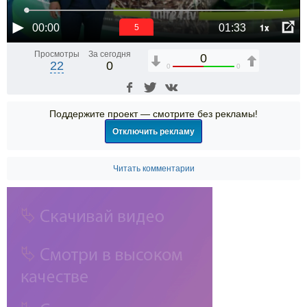
1x
00:00
01:33
5
Просмотры
За сегодня
0
22
0
0
0
Поддержите проект — смотрите без рекламы!
Отключить рекламу
Читать комментарии