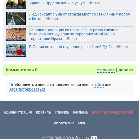
Украины Эрдоган чуть не уснул.
170
Люди сходят с ума от страха! Мост со стеклянным полом
в Китае.
563
Западная коалиция во главе с США резко снизила
интенсивность ударов по террористам ИГИЛ на
территории Ирака.
101
В Сирии потерпел крушение российский Су-24.
353
Комментарии
0
с начала
|
дерево
Чтобы писать и оценивать комментарии нужно
войти
или
зарегистрироваться
администрация
правила
справка
реклама
для правообладателей
|
|
|
|
|
оплата VIP
блог
|
Инфон
© 2008-2026 ООО «
»