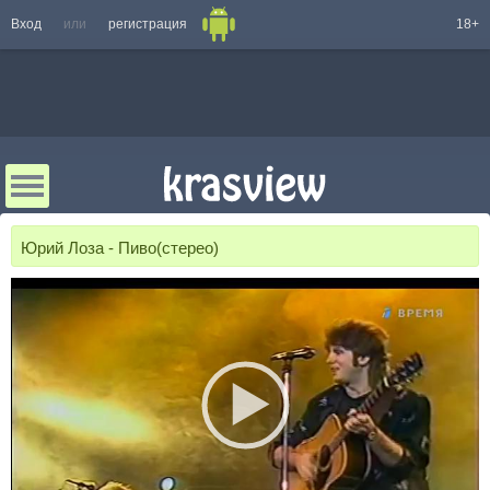
Вход
или
регистрация
18+
Юрий Лоза - Пиво(стерео)