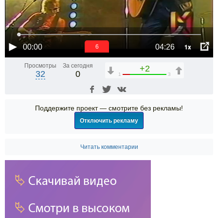
1x
00:00
04:26
6
Просмотры
За сегодня
+2
32
0
1
3
Поддержите проект — смотрите без рекламы!
Отключить рекламу
Читать комментарии