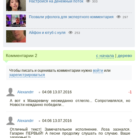
Настройся на денежный поток
303
Позвали уфолога для экспертного комментария
297
Айфон и ютуб с нуля
253
Комментарии
2
с начала
|
дерево
Чтобы писать и оценивать комментарии нужно
войти
или
зарегистрироваться
Alexandrr
04:08 13.07.2016
-1
○
А вот к Макаревичу неожиданно отлегло... Сопротивлялся, но
Новости нежданно победили...
Alexandrr
04:06 13.07.2016
0
○
Отличный текст! Замечательное исполнение. Лоза зазнался.
Гагарин ПЕРВЫЙ! А песни продолжу слушать по случаю. Ваше
здоровье! ))