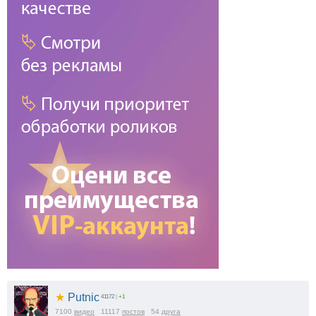
★
Putnic
41172
|
+1
7100
видео
11117
постов
54
друга