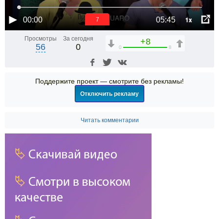
1x
00:00
05:45
7
Просмотры
За сегодня
+8
56
0
0
8
Поддержите проект — смотрите без рекламы!
Отключить рекламу
Читать комментарии