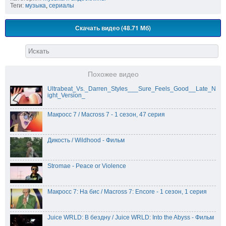
Теги:
музыка
,
сериалы
Скачать видео (48.71 Мб)
Похожее видео
Ultrabeat_Vs._Darren_Styles___Sure_Feels_Good__Late_N
ight_Version_
Макросс 7 / Macross 7 - 1 сезон, 47 серия
Дикость / Wildhood - Фильм
Stromae - Peace or Violence
Макросс 7: На бис / Macross 7: Encore - 1 сезон, 1 серия
Juice WRLD: В бездну / Juice WRLD: Into the Abyss - Фильм