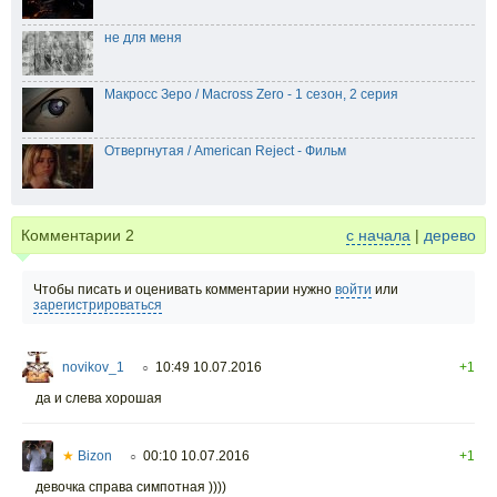
не для меня
Макросс Зеро / Macross Zero - 1 сезон, 2 серия
Отвергнутая / American Reject - Фильм
Комментарии
2
с начала
|
дерево
Чтобы писать и оценивать комментарии нужно
войти
или
зарегистрироваться
novikov_1
10:49 10.07.2016
+1
○
да и слева хорошая
★
Bizon
00:10 10.07.2016
+1
○
девочка справа симпотная ))))