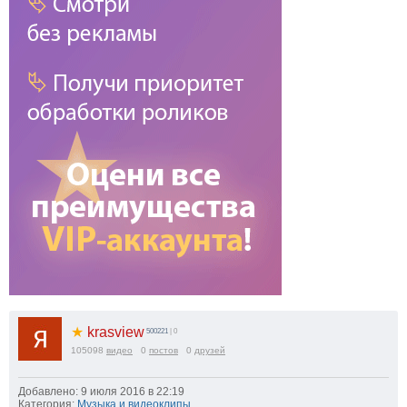
★
krasview
500221
| 0
105098
видео
0
постов
0
друзей
Добавлено: 9 июля 2016 в 22:19
Категория:
Музыка и видеоклипы