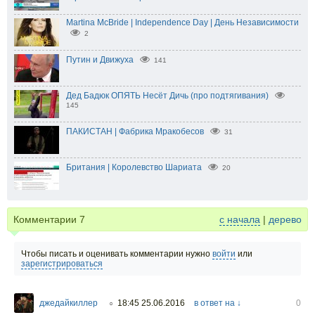
Martina McBride | Independence Day | День Независимости
2
Путин и Движуха
141
Дед Бадюк ОПЯТЬ Несёт Дичь (про подтягивания)
145
ПАКИСТАН | Фабрика Мракобесов
31
Британия | Королевство Шариата
20
Комментарии
7
с начала
|
дерево
Чтобы писать и оценивать комментарии нужно
войти
или
зарегистрироваться
джедайкиллер
18:45 25.06.2016
в ответ на ↓
0
○