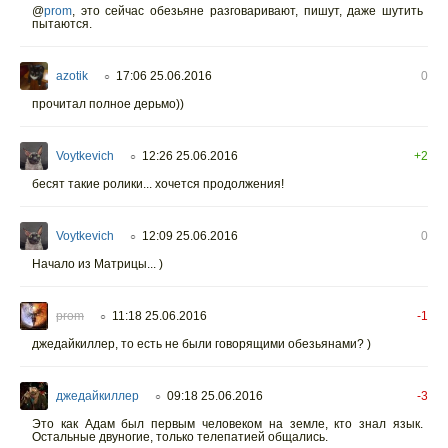
@
prom
,
это сейчас обезьяне разговаривают, пишут, даже шутить
пытаются.
azotik
17:06 25.06.2016
0
○
прочитал полное дерьмо))
Voytkevich
12:26 25.06.2016
+2
○
бесят такие ролики... хочется продолжения!
Voytkevich
12:09 25.06.2016
0
○
Начало из Матрицы... )
prom
11:18 25.06.2016
-1
○
джедайкиллер, то есть не были говорящими обезьянами? )
джедайкиллер
09:18 25.06.2016
-3
○
Это как Адам был первым человеком на земле, кто знал язык.
Остальные двуногие, только телепатией общались.