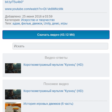
bit.ly/T5u4b0"
www.youtube.com/watch?v=Dl-Ve8MNcWk
Добавлено: 25 июня 2016 в 03:59
Категория:
Искусство и творчество
Теги:
адам
,
фильм
,
движок
,
Unity
,
демо
,
игры
Скачать видео (43.12 Мб)
Видео-ответы
Короткометражный мультик "Кузнец" (HD)
Похожее видео
Короткометражный мультик "Кузнец" (HD)
История игровых движков (6 часть)