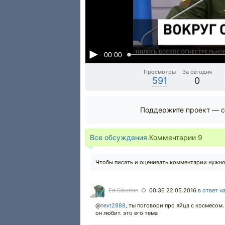
00:00
Просмотры
За сегодня
591
0
Поддержите проект — с
Все обсуждения.
Комментарии
9
Чтобы писать и оценивать комментарии нужн
Ed Siberian
00:36 22.05.2016
в ответ н
○
@
next2888
,
ты поговори про яйца с космесом.
он любит. это его тема