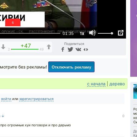
6
1x
01:35
Поделиться
+47
2
49
Отключить рекламу
мотрите без рекламы!
с начала
|
дерево
о
войти
или
зарегистрироваться
Р
мо
а ↓
0
к
С
 про огромные хуи поговори и про дерьмо
До
Ка