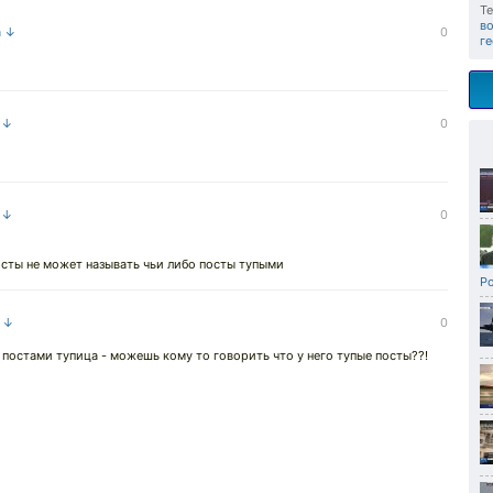
Те
в
а ↓
0
г
а ↓
0
а ↓
0
сты не может называть чьи либо посты тупыми
Р
а ↓
0
 постами тупица - можешь кому то говорить что у него тупые посты??!