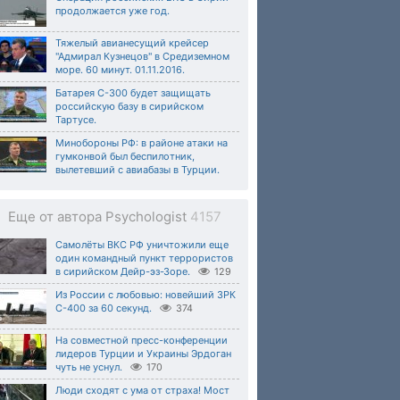
продолжается уже год.
Тяжелый авианесущий крейсер
"Адмирал Кузнецов" в Средиземном
море. 60 минут. 01.11.2016.
Батарея С-300 будет защищать
российскую базу в сирийском
Тартусе.
Минобороны РФ: в районе атаки на
гумконвой был беспилотник,
вылетевший с авиабазы в Турции.
Еще от автора Psychologist
4157
Самолёты ВКС РФ уничтожили еще
один командный пункт террористов
в сирийском Дейр-эз-Зоре.
129
Из России с любовью: новейший ЗРК
С-400 за 60 секунд.
374
На совместной пресс-конференции
лидеров Турции и Украины Эрдоган
чуть не уснул.
170
Люди сходят с ума от страха! Мост