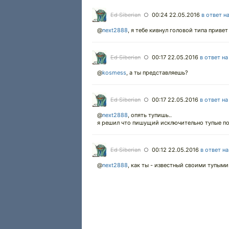
Ed Siberian
00:24 22.05.2016
в ответ н
○
@
next2888
,
я тебе кивнул головой типа привет
Ed Siberian
00:17 22.05.2016
в ответ н
○
@
kosmess
,
а ты представляешь?
Ed Siberian
00:17 22.05.2016
в ответ н
○
@
next2888
,
опять тупишь..
я решил что пишущий исключительно тупые по
Ed Siberian
00:12 22.05.2016
в ответ н
○
@
next2888
,
как ты - известный своими тупыми