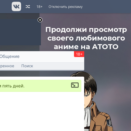
18+
Отключить рекламу
18+
Общение
тренное
Поиск
 пять дней.