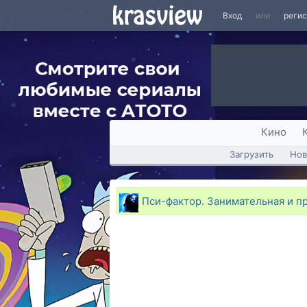
Вход
или
реги
Кино
Загрузить
Нов
Пси-фактор. Занимательная и п