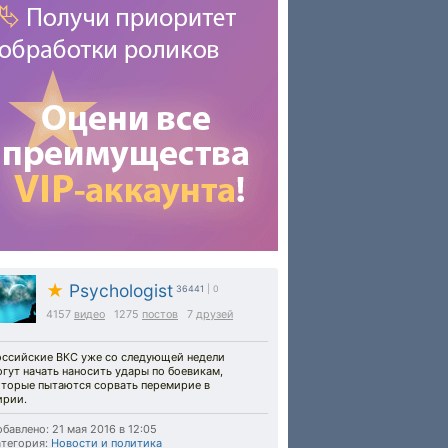
★
Psychologist
36441
| 0
4157
видео
1275
постов
7
друзей
оссийские ВКС уже со следующей недели
гут начать наносить удары по боевикам,
оторые пытаются сорвать перемирие в
ирии.
бавлено: 21 мая 2016 в 12:05
тегория:
Новости и политика