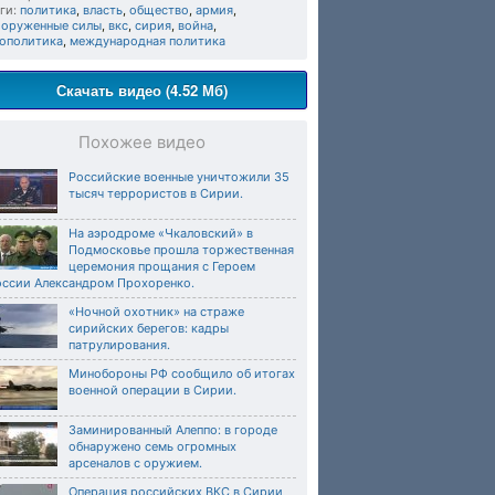
ги:
политика
,
власть
,
общество
,
армия
,
ооруженные силы
,
вкс
,
сирия
,
война
,
еополитика
,
международная политика
Скачать видео (4.52 Мб)
Похожее видео
Российские военные уничтожили 35
тысяч террористов в Сирии.
На аэродроме «Чкаловский» в
Подмосковье прошла торжественная
церемония прощания с Героем
оссии Александром Прохоренко.
«Ночной охотник» на страже
сирийских берегов: кадры
патрулирования.
Минобороны РФ сообщило об итогах
военной операции в Сирии.
Заминированный Алеппо: в городе
обнаружено семь огромных
арсеналов с оружием.
Операция российских ВКС в Сирии