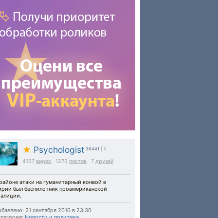
★
Psychologist
36441
| 0
4157
видео
1275
постов
7
друзей
районе атаки на гуманитарный конвой в
ирии был беспилотник проамериканской
оалиции.
бавлено: 21 сентября 2016 в 23:30
тегория:
Новости и политика