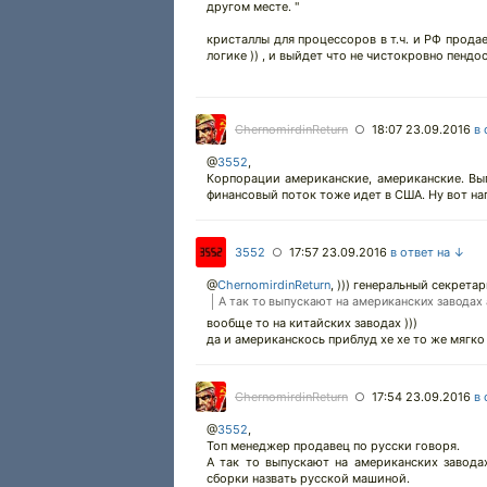
другом месте. "
кристаллы для процессоров в т.ч. и РФ продает 
логике )) , и выйдет что не чистокровно пендо
ChernomirdinReturn
18:07 23.09.2016
в 
○
@
3552
,
Корпорации американские, американские. Вы
финансовый поток тоже идет в США. Ну вот на
3552
17:57 23.09.2016
в ответ на ↓
○
@
ChernomirdinReturn
,
))) генеральный секретар
А так то выпускают на американских заводах
вообще то на китайских заводах )))
да и американскось приблуд хе хе то же мягко
ChernomirdinReturn
17:54 23.09.2016
в 
○
@
3552
,
Топ менеджер продавец по русски говоря.
А так то выпускают на американских завода
сборки назвать русской машиной.