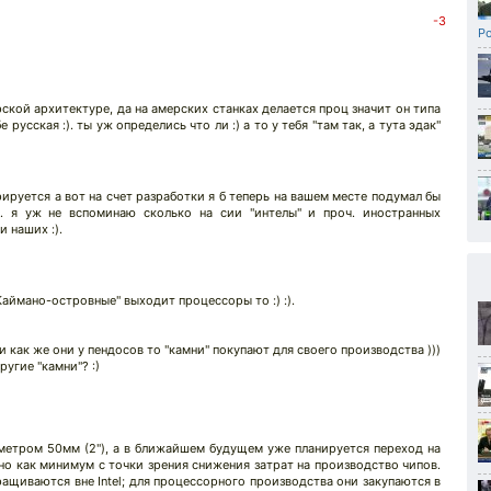
-3
Р
рской архитектуре, да на амерских станках делается проц значит он типа
русская :). ты уж определись что ли :) а то у тебя "там так, а тута эдак"
трируется а вот на счет разработки я б теперь на вашем месте подумал бы
). я уж не вспоминаю сколько на сии "интелы" и проч. иностранных
и наших :).
"Каймано-островные" выходит процессоры то :) :).
и как же они у пендосов то "камни" покупают для своего производства )))
ругие "камни"? :)
аметром 50мм (2"), а в ближайшем будущем уже планируется переход на
о как минимум с точки зрения снижения затрат на производство чипов.
ащиваются вне Intel; для процессорного производства они закупаются в