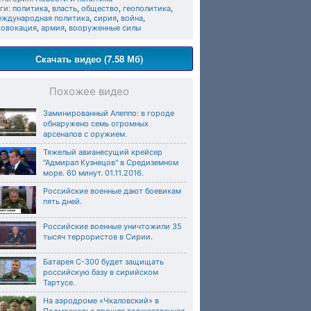
ги:
политика
,
власть
,
общество
,
геополитика
,
еждународная политика
,
сирия
,
война
,
ровокация
,
армия
,
вооруженные силы
Скачать видео (7.58 Мб)
Похожее видео
Заминированный Алеппо: в городе
обнаружено семь огромных
арсеналов с оружием.
Тяжелый авианесущий крейсер
"Адмирал Кузнецов" в Средиземном
море. 60 минут. 01.11.2016.
Российские военные дают боевикам
пять дней.
Российские военные уничтожили 35
тысяч террористов в Сирии.
Батарея С-300 будет защищать
российскую базу в сирийском
Тартусе.
На аэродроме «Чкаловский» в
Подмосковье прошла торжественная