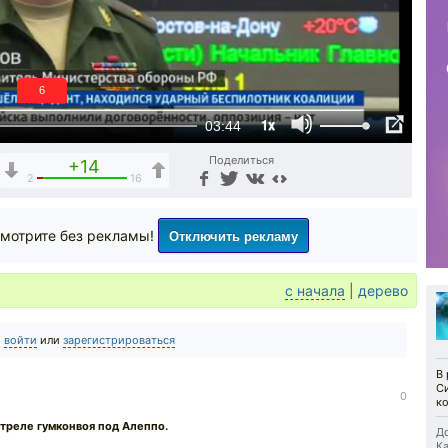
5
1x
03:44
Поделиться
+14
2
16
Отключить рекламу
мотрите без рекламы!
с начала
|
дерево
о
войти
или
зарегистрироваться
В 
С
0
к
треле гумконвоя под Алеппо.
До
Ка