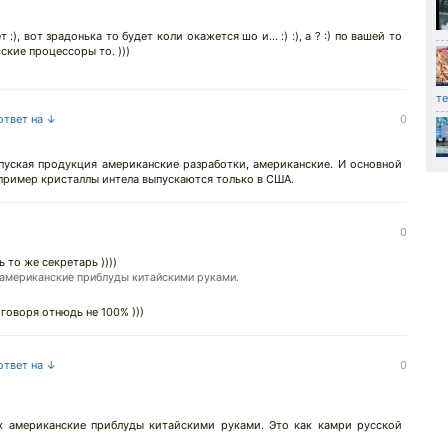
:), вот зрадонька то будет коли окажется шо и... :) :), а ? :) по вашей то
сские процессоры то. )))
т
ответ на ↓
0
пуская продукция американские разработки, американские. И основной
пример кристаллы интела выпускаются только в США.
0
ь то же секретарь ))))
 американские приблуды китайскими руками.
 говоря отнюдь не 100% )))
ответ на ↓
0
х американские приблуды китайскими руками. Это как камри русской