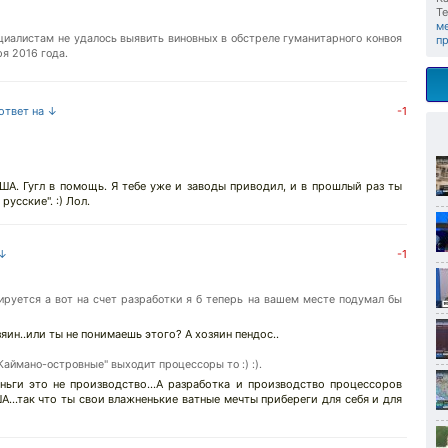
Те
м
циалистам не удалось выявить виновных в обстреле гуманитарного конвоя
п
ря 2016 года.
 ответ на ↓
-1
А. Гугл в помощь. Я тебе уже и заводы приводил, и в прошлый раз ты
русские". :) Лол.
 ↓
-1
ируется а вот на счет разработки я б теперь на вашем месте подумал бы
зяин..или ты не понимаешь этого? А хозяин пендос..
"Каймано-островные" выходит процессоры то :) :).
ньги это не производство...А разработка и производство процессоров
А...так что ты свои влажненькие ватные мечты прибереги для себя и для