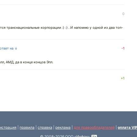
0
ется транснациональные корпорации :) :) . И напомню у одной из два топ-
 ответ на ↓
-1
л, АМД, да в конце концов Эпл.
+1
истрация
|
правила
|
справка
|
реклама
|
для правообладателей
|
оплата VI
© 2008-2026 ООО «
Инфон
»