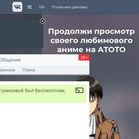
18+
Отключить рекламу
18+
Общение
тренное
Поиск
гумконвой был беспилотник,