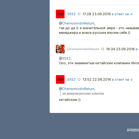
3552
17:28 23.09.2016
в ответ на ↓
○
@
ChernomirdinReturn
,
так до да )) в значительной мере - это называ
менеджера и вовсе русские вполне себе ))
ChernomirdinReturn
16:34 23.09.2016
в
○
@
3552
,
Ооо, эти знаменитые китайские компании Интел
3552
13:52 22.09.2016
в ответ на ↓
○
@
ChernomirdinReturn
,
за американским компом
китайским ))
админ