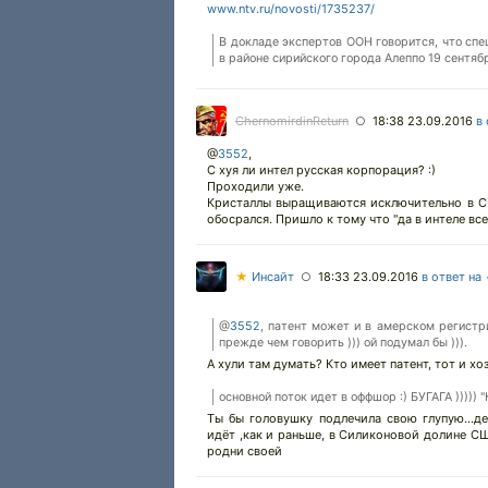
www.ntv.ru/novosti/1735237/
В докладе экспертов ООН говорится, что спе
в районе сирийского города Алеппо 19 сентяб
ChernomirdinReturn
18:38 23.09.2016
в
○
@
3552
,
С хуя ли интел русская корпорация? :)
Проходили уже.
Кристаллы выращиваются исключительно в СШ
обосрался. Пришло к тому что "да в интеле все 
★
Инсайт
18:33 23.09.2016
в ответ на
○
@
3552
, патент может и в амерском регистр
прежде чем говорить ))) ой подумал бы ))).
А хули там думать? Кто имеет патент, тот и хо
основной поток идет в оффшор :) БУГАГА ))))) 
Ты бы головушку подлечила свою глупую...де
идёт ,как и раньше, в Силиконовой долине СШ
родни своей