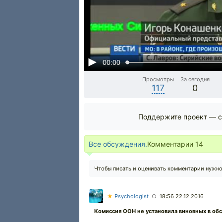
00:00
Просмотры
За сегодня
117
0
Поддержите проект — с
Все обсуждения.
Комментарии
14
Чтобы писать и оценивать комментарии нужн
★
Psychologist
18:56 22.12.2016
○
Комиссия ООН не установила виновных в обс