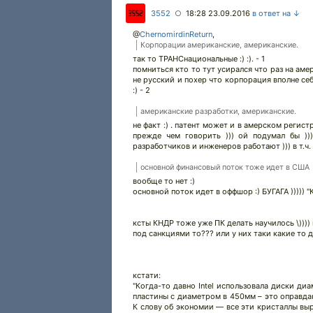
3552
18:28 23.09.2016
в ответ на ↓
○
@
ChernomirdinReturn
,
Корпорации американские, американские.
так то ТРАНСнациональные :) :). - 1
помниться кто то тут усирался что раз на аме
не русский и похер что корпорация вполне себе 
:) - 2
американские разработки, американские.
не факт :) . патент может и в амерском регис
прежде чем говорить ))) ой подумал бы ))
разработчиков и инженеров работают ))) в т.ч. 
основной финансовый поток тоже идет в США
вообще то нет :)
основной поток идет в оффшор :) БУГАГА ))))) 
ксты КНДР тоже уже ПК делать научилось \)))) 
под санкциями то??? или у них таки какие то д
кстати:
"Когда-то давно Intel использовала диски ди
пластины с диаметром в 450мм – это оправдан
К слову об экономии — все эти кристаллы выр