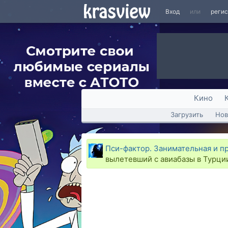
Вход
или
реги
Кино
Загрузить
Нов
Пси-фактор. Занимательная и п
вылетевший с авиабазы в Турци