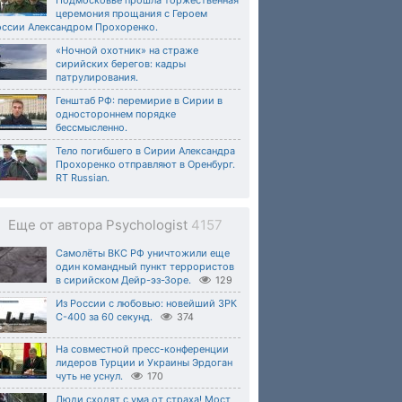
церемония прощания с Героем
оссии Александром Прохоренко.
«Ночной охотник» на страже
сирийских берегов: кадры
патрулирования.
Генштаб РФ: перемирие в Сирии в
одностороннем порядке
бессмысленно.
Тело погибшего в Сирии Александра
Прохоренко отправляют в Оренбург.
RT Russian.
Еще от автора Psychologist
4157
Самолёты ВКС РФ уничтожили еще
один командный пункт террористов
в сирийском Дейр-эз-Зоре.
129
Из России с любовью: новейший ЗРК
С-400 за 60 секунд.
374
На совместной пресс-конференции
лидеров Турции и Украины Эрдоган
чуть не уснул.
170
Люди сходят с ума от страха! Мост