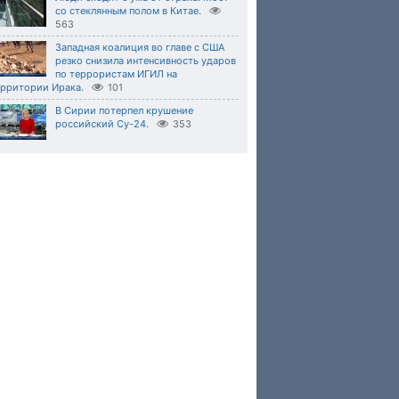
со стеклянным полом в Китае.
563
Западная коалиция во главе с США
резко снизила интенсивность ударов
по террористам ИГИЛ на
ерритории Ирака.
101
В Сирии потерпел крушение
российский Су-24.
353