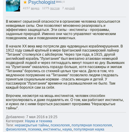
★
Psychologist
36441
| 0
4157
видео
1275
постов
7
друзей
В момент серьезной опасности в организме человека просыпаются
невидимые силы. Они позволяют мгновенно реагировать и
эффективно защищаться. Эти силы - инстинкты - программы,
заданные природой. Именно они часто управляют человеческим
поведением, как и поведением животных.
В начале XX века мир потрясли два чудовищных кораблекрушения. В
1912 году самый крупный в мире британский пассажирский лайнер
"Титаник" столкнулся с айсбергом. Через три года, в 1915, другой
английский корабль "Лузитания" был внезапно атакован немецкой
подводной лодкой и через пятнадцать минут пошел ко дну. Выживших
на "Лузитании" оказалось гораздо больше, хотя пассажиры и экипаж
"Титаника" боролись со стихией целых три часа. Дело в том, что
медленное погружение на "Титанике" позволило людям следовать
принятым социальным нормам - спасать женщин и детей. У
пассажиров "Лузитании" времени на размышления не было. Там
каждый боролся сам за себя.
Впрочем, несмотря на мощь инстинктов, человек способен
контролировать и даже подавлять их. О том, как работают инстинкты,
и нужно ли с ними бороться расскажет программа "Нераскрытые
тайны".
Добавлено: 7 мая 2016 в 19:25
Категория:
Наука и техника
Теги:
нераксрытые тайны
,
психология
,
популярная психология
,
физиология
,
психика
,
инстинкты
,
наука
,
популярная наука