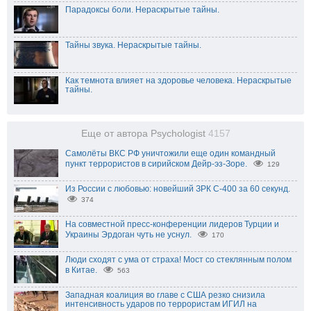
Парадоксы боли. Нераскрытые тайны.
Тайны звука. Нераскрытые тайны.
Как темнота влияет на здоровье человека. Нераскрытые
тайны.
Еще от автора Psychologist
4157
Самолёты ВКС РФ уничтожили еще один командный
пункт террористов в сирийском Дейр-эз-Зоре.
129
Из России с любовью: новейший ЗРК С-400 за 60 секунд.
374
На совместной пресс-конференции лидеров Турции и
Украины Эрдоган чуть не уснул.
170
Люди сходят с ума от страха! Мост со стеклянным полом
в Китае.
563
Западная коалиция во главе с США резко снизила
интенсивность ударов по террористам ИГИЛ на