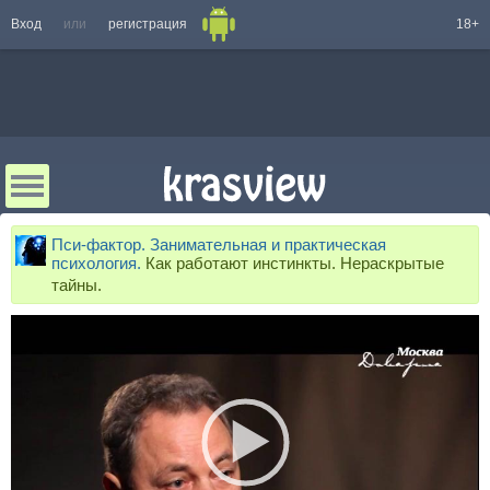
Вход
или
регистрация
18+
Пси-фактор. Занимательная и практическая
психология.
Как работают инстинкты. Нераскрытые
тайны.