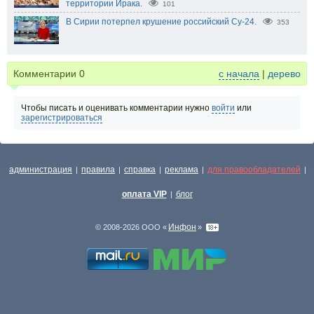
территории Ирака.
101
В Сирии потерпел крушение российский Су-24.
353
Комментарии
0
с начала
|
дерево
Чтобы писать и оценивать комментарии нужно
войти
или
зарегистрироваться
администрация
правила
справка
реклама
для правообладателей
|
|
|
|
|
оплата VIP
блог
|
Инфон
© 2008-2026 ООО «
»