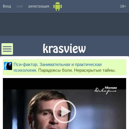
Вход
или
регистрация
18+
Пси-фактор. Занимательная и практическая
психология.
Парадоксы боли. Нераскрытые тайны.