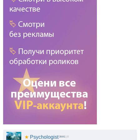
★
Psychologist
36441
| 0