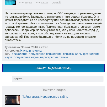
4157
видео
1275
постов
7
друзей
На земном шаре проживает примерно 500 людей, которые никогда не
испытывали боли. Завидовать им не стоит - это редкая болезнь. Она
может передаваться по наследству или возникать вследствие тяжелой
мозговой травмы. Невосприимчивость к боли делает тело таких людей
гораздо менее защищенным. Психогенная боль является симптомом
депрессии. Например, человеку кажется, что у него болит то сердце,
то голова, то желудок, а при обследовании не находят никаких
заболеваний. Причем избавиться от боли им не помогают никакие
анальгетики.
Добавлено: 30 мая 2016 в 23:48
Категория:
Наука и техника
Теги:
психология
,
популярная психология
,
психика
,
боль
,
физиология
,
наука
,
популярная наука
,
нераскрытые тайны
Скачать видео (44.19 Мб)
Похожее видео
Тайны звука. Нераскрытые тайны.