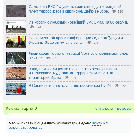
Самолёты ВКС РФ уничтожили еще один командный
пункт террористов в сирийском Дейр-эз-Зоре.
129
Из России с любовью: новейший ЗРК С-400 за 60 секунд.
374
На совместной пресс-конференции лидеров Турции и
Украины Эрдоган чуть не уснул.
170
Люди сходят с ума от страха! Мост со стеклянным полом
в Китае.
563
Западная коалиция во главе с США резко снизила
интенсивность ударов по террористам ИГИЛ на
территории Ирака.
101
В Сирии потерпел крушение российский Су-24.
353
Комментарии
0
с начала
|
дерево
Чтобы писать и оценивать комментарии нужно
войти
или
зарегистрироваться