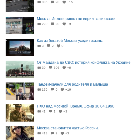
306
20
−15
00:21
Москва. Инженеришка не верил в эти сказки...
220
20
−9
01:13
Как из богатой Москвы уходит жизнь.
3
2
0
01:08:13
От Майдана до СВО: история конфликта на Украине
30
306
+6
33:43
Тандем-качели для родителя и малыша
179
0
+16
00:10
НЛО над Москвой. Время. Эфир 30.04.1990
41
1
−3
02:54
Москва становится частью России.
413
9
+3
00:15