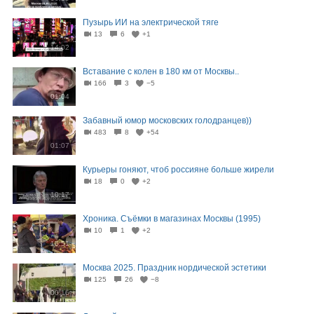
Пузырь ИИ на электрической тяге
13
6
+1
14:02
Вставание с колен в 180 км от Москвы..
166
3
−5
01:04
Забавный юмор московских голодранцев))
483
8
+54
01:07
Курьеры гоняют, чтоб россияне больше жирели
18
0
+2
10:17
Хроника. Съёмки в магазинах Москвы (1995)
10
1
+2
16:51
Москва 2025. Праздник нордической эстетики
125
26
−8
00:16