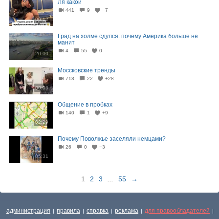
Ля какой
441
9
−7
00:12
Град на холме сдулся: почему Америка больше не
манит
4
55
0
20:00
Моссковские тренды
718
22
+28
00:06
Общение в пробках
140
1
+9
02:29
Почему Поволжье заселяли немцами?
26
0
−3
05:31
1
2
3
...
55
→
администрация
правила
справка
реклама
для правообладателей
|
|
|
|
|