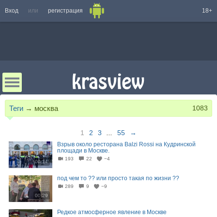
Вход
или
регистрация
18+
Теги
→
москва
1083
1
2
3
...
55
→
Взрыв около ресторана Balzi Rossi на Кудринской
площади в Москве.
193
22
−4
00:14
под чем то ?? или просто такая по жизни ??
289
9
−9
00:29
Редкое атмосферное явление в Москве