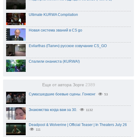
Ultimate KURWA Compilation
Новая система званий в CS go
Evilarthas (Папич) русское озвучание CS_GO
Спалили онаниста (KURWA!)
Еще от автора Зорге
2389
Сумасшедшие боевые сцены. Гонконг
53
Знакомства когда вам за 30.
1132
Deadpool & Wolverine | Official Teaser | In Theaters July 26
111