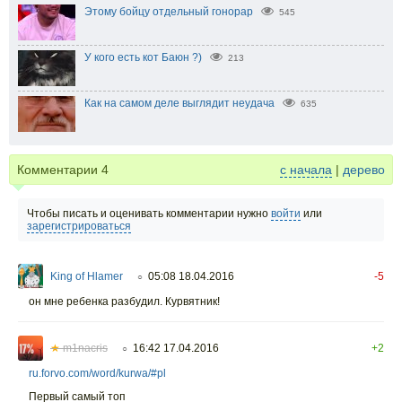
Этому бойцу отдельный гонорар
545
У кого есть кот Баюн ?)
213
Как на самом деле выглядит неудача
635
Комментарии
4
с начала
|
дерево
Чтобы писать и оценивать комментарии нужно
войти
или
зарегистрироваться
King of Hlamer
05:08 18.04.2016
-5
○
он мне ребенка разбудил. Курвятник!
★
m1nacris
16:42 17.04.2016
+2
○
ru.forvo.com/word/kurwa/#pl
Первый самый топ