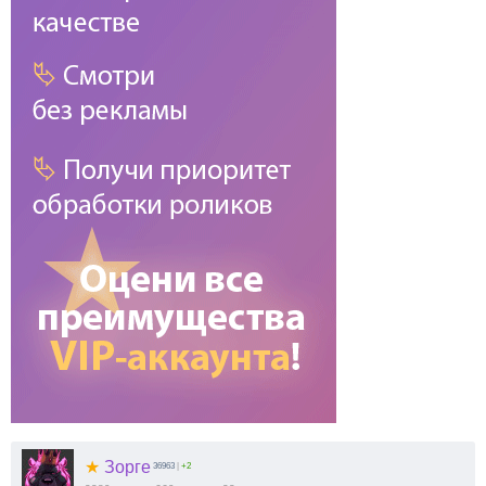
★
Зорге
36963
|
+2