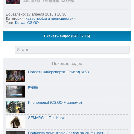
2389
видео
669
постов
22
друга
Добавлено: 17 апреля 2016 в 16:30
Категория:
Катастрофы и происшествия
Теги:
Kurwa
,
CS GO
Скачать видео (343.37 Кб)
Похожее видео
Новости киберспорта. Эпизод №53
Курва
Phenomenal (CS:GO Fragmovie)
SEMARGL - Tak, Kurwa
Подборка моментов с Дредом за 2015 (Часть 1)