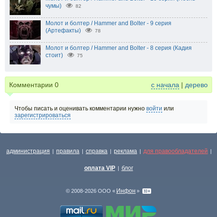
чумы)
82
Молот и болтер / Hammer and Bolter - 9 серия
(Артефакты)
78
Молот и болтер / Hammer and Bolter - 8 серия (Кадия
стоит)
75
Комментарии
0
с начала
|
дерево
Чтобы писать и оценивать комментарии нужно
войти
или
зарегистрироваться
администрация
правила
справка
реклама
для правообладателей
|
|
|
|
|
оплата VIP
блог
|
Инфон
© 2008-2026 ООО «
»