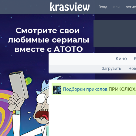
Вход
или
реги
Кино
Загрузить
Нов
Подборки приколов
ПРИКОЛЮХА