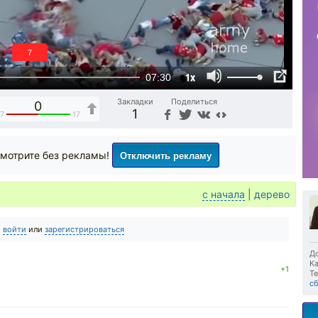
6
1x
07:30
Закладки
Поделиться
0
1
17
17
Отключить рекламу
мотрите без рекламы!
с начала
|
дерево
о
войти
или
зарегистрироваться
До
Ка
+1
Те
с