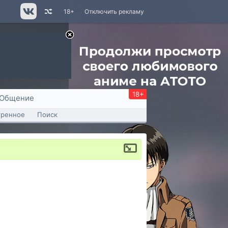
18+
Отключить рекламу
18+
Общение
тренное
Поиск