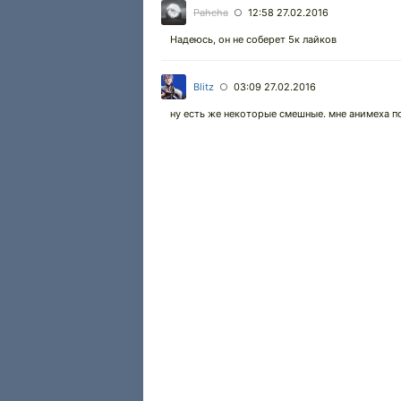
Pahcha
12:58 27.02.2016
○
Надеюсь, он не соберет 5к лайков
Blitz
03:09 27.02.2016
○
ну есть же некоторые смешные. мне анимеха п