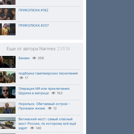
ПРИКОЛЮХА #182
ПРИКОЛЮХА #207
Еще от автора Narmes
23516
Бензин
356
подборка тамплиерских песнопений
17
Операция ИИ или приключения
Шурика в матрице
163
Норильск. Обитаемый остров -
Признаки жизни
12
Витимский мост: самый опасный
мост России, по которому всё ещё
ездят
146