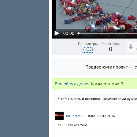
00:00
Просмотры
За сегодня
403
0
Поддержите проект — с
Все обсуждения.
Комментарии
3
Чтобы писать и оценивать комментарии нужн
MrShram
15:09 27.02.2016
○
5000 лайков тебе!