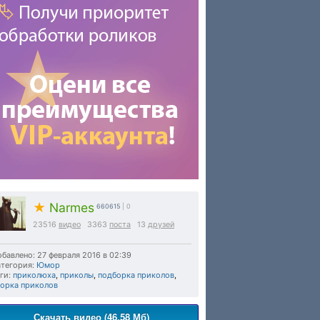
★
Narmes
660615
| 0
23516
видео
3363
поста
13
друзей
бавлено: 27 февраля 2016 в 02:39
тегория:
Юмор
ги:
приколюха
,
приколы
,
подборка приколов
,
борка приколов
Скачать видео (46.58 Мб)