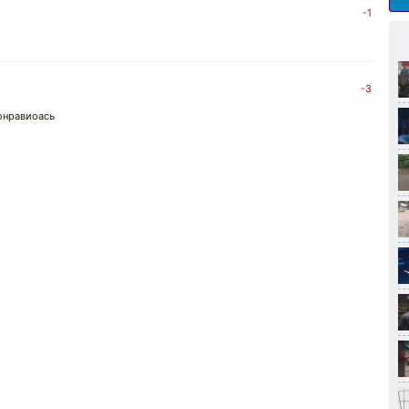
-1
-3
онравиоась