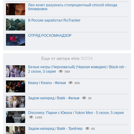
Лео хочет разузнать стопроцентный способ обхода
блокировок
В России заработал RuTracker
ОТРЯД РОСКОМНАДЗОР
Еще от автора elvis
92234
Белые негры (Черноватый) (Черная комедия) / Black-ish -
2 сезон, 3 серия
589
Киану / Keanu - Фильм
666
Задом наперед / Bakk - Фильм
39
Discovery: Парни с Юкона / Yukon Men - 5 сезон, 5 серия
1468
Задом наперед / Bakk - Трейлер
69