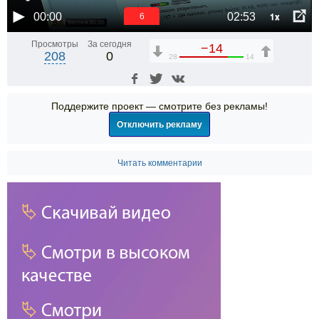
1x
00:00
02:53
6
Просмотры
За сегодня
−14
208
0
28
14
Поддержите проект — смотрите без рекламы!
Отключить рекламу
Читать комментарии