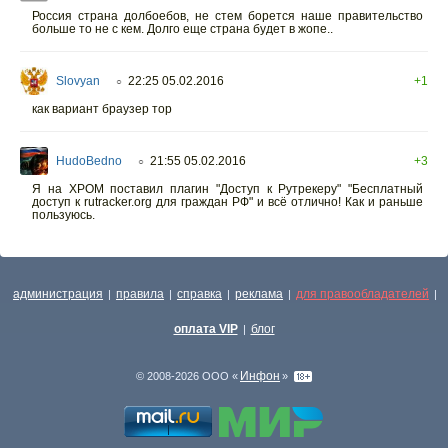
Россия страна долбоебов, не стем борется наше правительство
больше то не с кем. Долго еще страна будет в жопе..
Slovyan
22:25 05.02.2016
+1
○
как вариант браузер тор
HudoBedno
21:55 05.02.2016
+3
○
Я на ХРОМ поставил плагин "Доступ к Рутрекеру" "Бесплатный
доступ к rutracker.org для граждан РФ" и всё отлично! Как и раньше
пользуюсь.
администрация
правила
справка
реклама
для правообладателей
|
|
|
|
|
оплата VIP
блог
|
Инфон
© 2008-2026 ООО «
»