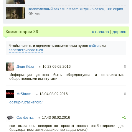
Великолепный век / Muhtesem Yuzyil - 5 сезон, 168 серия
754
Комментарии
36
с начала
|
дерево
Чтобы писать и оценивать комментарии нужно
войти
или
зарегистрироваться
Дядя Лёха
16:23 09.02.2016
0
○
Информация должна быть общедоступна и оплачиваться
общественными иститутами
MrShram
18:04 08.02.2016
0
○
dostup-rutracker.org/
Салфетка
17:43 08.02.2016
+1
○
все оказалось невероятно просто) кнопка разблокировки для
браузера, поставил расширение за два клика)