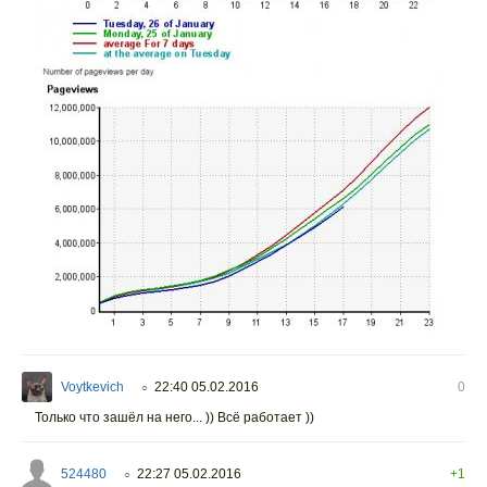
Voytkevich
22:40 05.02.2016
0
○
Только что зашёл на него... )) Всё работает ))
524480
22:27 05.02.2016
+1
○