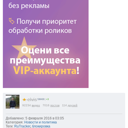
★
elvis
536430
|
+3
92234
видео
7016
постов
114
друзей
Добавлено: 5 февраля 2016 в 03:05
Категория:
Новости и политика
Теги:
RuTracker
,
блокировка