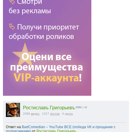
Ростиславъ Григорьевъ
22363
|
+12
2098
видео
1317
постов
4
друга
Ответ на
BadComedian – YouTube ВСЕ (победа VK и прощание с
подписчиками)
от
Ростиславъ Григорьевъ