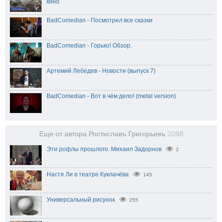
кино
BadComedian - Посмотрел все сказки
BadComedian - Горько! Обзор.
Артемий Лебедев - Новости (выпуск 7)
BadComedian - Вот в чём дело! (metal version)
Еще от автора Ростиславъ Григорьевъ
2098
Эти рофлы прошлого. Михаил Задорнов
2
Настя Ли в театре Куклачёва
145
Универсальный рисунок
255