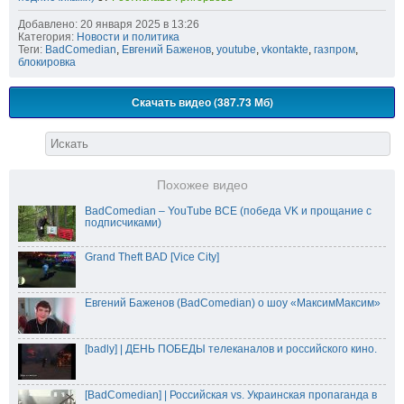
Добавлено: 20 января 2025 в 13:26
Категория:
Новости и политика
Теги:
BadComedian
,
Евгений Баженов
,
youtube
,
vkontakte
,
газпром
,
блокировка
Скачать видео (387.73 Мб)
Похожее видео
BadComedian – YouTube ВСЕ (победа VK и прощание с
подписчиками)
Grand Theft BAD [Vice City]
Евгений Баженов (BadComedian) о шоу «МаксимМаксим»
[badly] | ДЕНЬ ПОБЕДЫ телеканалов и российского кино.
[BadComedian] | Российская vs. Украинская пропаганда в