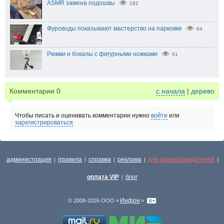
ASMR замена подошвы
182
Фуроводы показывают мастерство на парковке
64
Рюмки и бокалы с фигурными ножками
61
Комментарии
0
с начала
|
дерево
Чтобы писать и оценивать комментарии нужно
войти
или
зарегистрироваться
администрация
правила
справка
реклама
для правообладателей
|
|
|
|
|
оплата VIP
блог
|
Инфон
© 2008-2026 ООО «
»