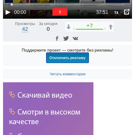
1x
00:00
37:51
6
Просмотры
За сегодня
+7
42
0
0
7
Поддержите проект — смотрите без рекламы!
Отключить рекламу
Читать комментарии