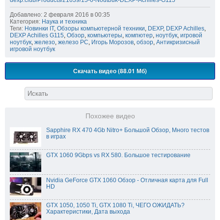
dexp.club/Products/21639/15-6-Noutbuk-DEXP-Achilles-G115
Добавлено: 2 февраля 2016 в 00:35
Категория:
Наука и техника
Теги:
Новинки IT
,
Обзоры компьютерной техники
,
DEXP
,
DEXP Achilles
,
DEXP Achilles G115
,
Обзор
,
компьютеры
,
компютер
,
ноутбук
,
игровой
ноутбук
,
железо
,
железо PC
,
Игорь Морозов
,
обзор
,
Антикризисный
игровой ноутбук
Скачать видео (88.01 Мб)
Похожее видео
Sapphire RX 470 4Gb Nitro+ Большой Обзор, Много тестов
в играх
GTX 1060 9Gbps vs RX 580. Большое тестирование
Nvidia GeForce GTX 1060 Обзор - Отличная карта для Full
HD
GTX 1050, 1050 Ti, GTX 1080 Ti, ЧЕГО ОЖИДАТЬ?
Характеристики, Дата выхода