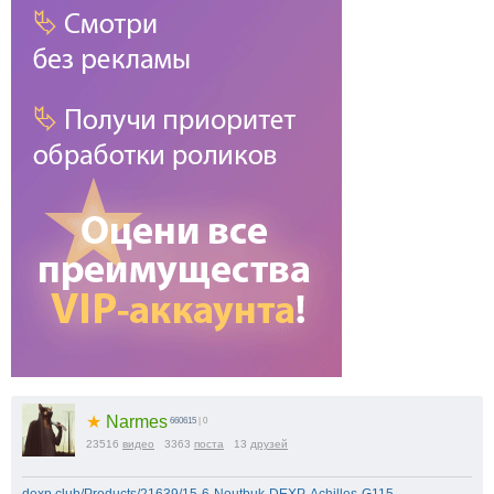
★
Narmes
660615
| 0
23516
видео
3363
поста
13
друзей