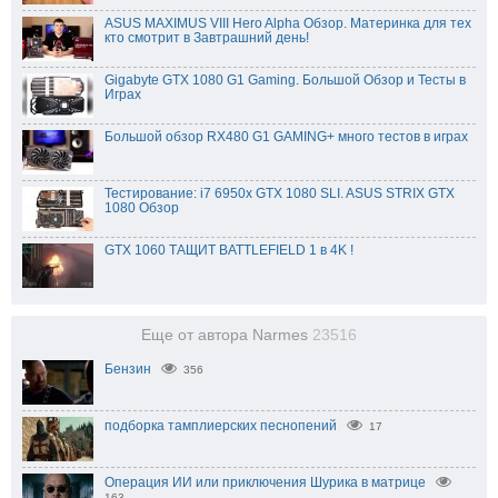
ASUS MAXIMUS VIII Hero Alpha Обзор. Материнка для тех
кто смотрит в Завтрашний день!
Gigabyte GTX 1080 G1 Gaming. Большой Обзор и Тесты в
Играх
Большой обзор RX480 G1 GAMING+ много тестов в играх
Тестирование: i7 6950x GTX 1080 SLI. ASUS STRIX GTX
1080 Обзор
GTX 1060 ТАЩИТ BATTLEFIELD 1 в 4K !
Еще от автора Narmes
23516
Бензин
356
подборка тамплиерских песнопений
17
Операция ИИ или приключения Шурика в матрице
163