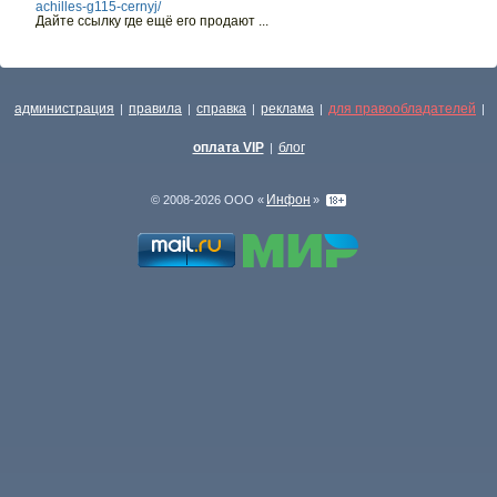
achilles-g115-cernyj/
Дайте ссылку где ещё его продают ...
администрация
правила
справка
реклама
для правообладателей
|
|
|
|
|
оплата VIP
блог
|
Инфон
© 2008-2026 ООО «
»