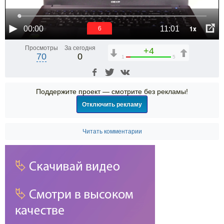
1x
00:00
11:01
5
Просмотры
За сегодня
+4
70
0
1
5
Поддержите проект — смотрите без рекламы!
Отключить рекламу
Читать комментарии