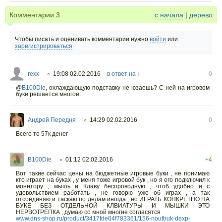
Комментарии
3
с начала
|
дерево
Чтобы писать и оценивать комментарии нужно
войти
или
зарегистрироваться
rexx
19:08 02.02.2016
в ответ на ↓
0
○
@
B100Die
,
охлаждающую подставку не юзаешь? С ней на игровом
буке решается многое.
Андрей Передня
14:29 02.02.2016
0
○
Всего то 57к денег
B100Die
01:12 02.02.2016
+4
○
Вот такие сейчас цены на бюджетные игровые буки , не понимаю
кто играет на буках , у меня тоже игровой бук , но я его подключил к
монитору , мышь и Клаву беспроводную , чтоб удобно и с
удовольствием работать , не говорю уже об играх , а так
отсоединяю и таскаю по делам иногда , но ИГРАТЬ КОНКРЕТНО НА
БУКЕ БЕЗ ОТДЕЛЬНОЙ КЛВИАТУРЫ И МЫШКИ ЭТО
НЕРВОТРЁПКА , думаю со мной многие согласятся
www.dns-shop.ru/product/3417fde64f783361/156-noutbuk-dexp-