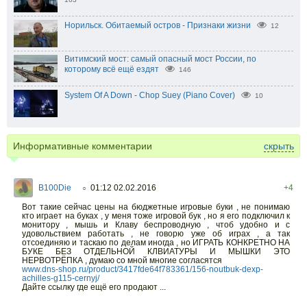
Норильск. Обитаемый остров - Признаки жизни
12
Витимский мост: самый опасный мост России, по
которому всё ещё ездят
146
System Of A Down - Chop Suey (Piano Cover)
10
Информативные комментарии
скрыть
B100Die
01:12 02.02.2016
+4
○
Вот такие сейчас цены на бюджетные игровые буки , не понимаю
кто играет на буках , у меня тоже игровой бук , но я его подключил к
монитору , мышь и Клаву беспроводную , чтоб удобно и с
удовольствием работать , не говорю уже об играх , а так
отсоединяю и таскаю по делам иногда , но ИГРАТЬ КОНКРЕТНО НА
БУКЕ БЕЗ ОТДЕЛЬНОЙ КЛВИАТУРЫ И МЫШКИ ЭТО
НЕРВОТРЁПКА , думаю со мной многие согласятся
www.dns-shop.ru/product/3417fde64f783361/156-noutbuk-dexp-
achilles-g115-cernyj/
Дайте ссылку где ещё его продают ...