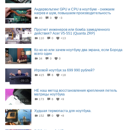
Андервольтинг GPU и CPU в ноутбуке - снижаем
нагрев и шум, повышаем производительность
40
0
−3
19:56
Просчет инженеров или бомба замедленного
действия? Acer V5-551 (Quanta ZRP)
110
0
+13
05:45
Ко-ко-ко или зачем ноутбуку два экрана, если Борода
всего один
34
0
0
13:52
Игровой ноутбук за 699 990 рублей?
415
6
+18
09:15
НЕ наш метод восстановления крепления петель
матрицы ноутбука
173
6
+9
01:21
Худшая термопаста для ноутбука.
152
0
+8
02:12