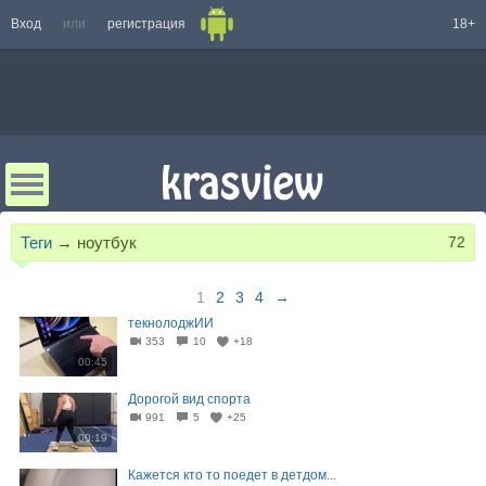
Вход
или
регистрация
18+
Теги
→
ноутбук
72
1
2
3
4
→
текнолоджИИ
353
10
+18
00:45
Дорогой вид спорта
991
5
+25
00:19
Кажется кто то поедет в детдом...