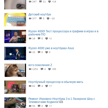
247
11
+14
00:26
Детский ноутбук
377
5
−10
00:09
Ryzen 4000! Тест процессора и графики в играх и в
рабочем ПО
18
0
+1
24:17
Ryzen 4000 уже в ноутбуках Asus
10
0
0
21:52
котэ поколения Z
1251
4
+65
00:15
Ноутбучный процессор в обычную мать
61
4
+7
21:03
Ремонт Игрового Ноутбука 3 в 1 Лазерное Шоу с
Элементами Кодинга!
50
0
+7
14:07