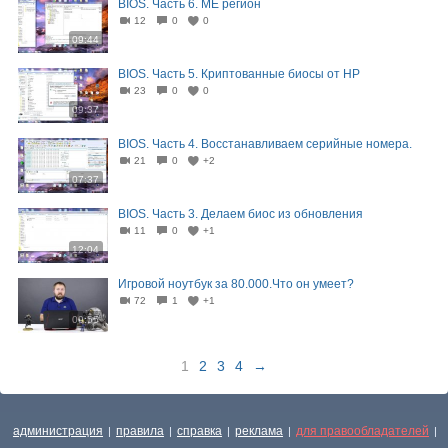
BIOS. Часть 6. ME регион
12
0
0
09:44
BIOS. Часть 5. Криптованные биосы от HP
23
0
0
09:37
BIOS. Часть 4. Восстанавливаем серийные номера.
21
0
+2
07:37
BIOS. Часть 3. Делаем биос из обновления
11
0
+1
12:04
Игровой ноутбук за 80.000.Что он умеет?
72
1
+1
09:55
1
2
3
4
→
администрация
правила
справка
реклама
для правообладателей
|
|
|
|
|