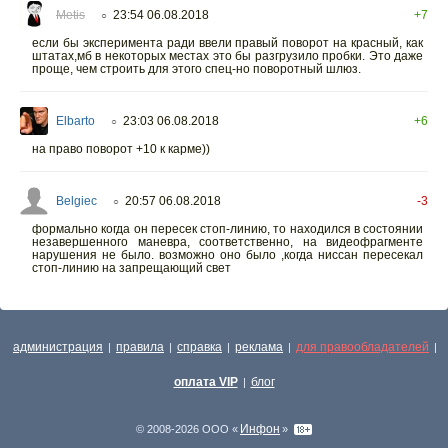
Metis
23:54 06.08.2018
+7
○
если бы эксперимента ради ввели правый поворот на красный, как
штатах,мб в некоторых местах это бы разгрузило пробки. Это даже
проще, чем строить для этого спец-но поворотный шлюз.
Elbarto
23:03 06.08.2018
+6
○
на право поворот +10 к карме))
Belgiec
20:57 06.08.2018
-3
○
формально когда он пересек стоп-линию, то находился в состоянии
незавершенного маневра, соответственно, на видеофрагменте
нарушения не было. возможно оно было ,когда ниссан пересекал
стоп-линию на запрещающий свет
администрация
правила
справка
реклама
для правообладателей
|
|
|
|
|
оплата VIP
блог
|
Инфон
© 2008-2026 ООО «
»