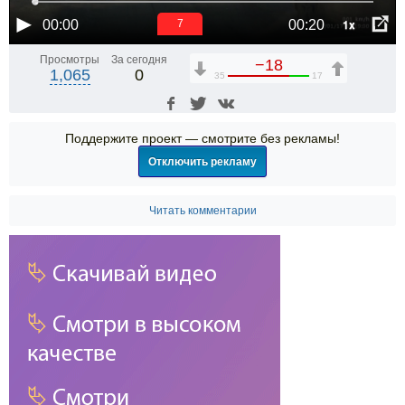
1x
00:00
00:20
6
Просмотры
За сегодня
−18
1,065
0
35
17
Поддержите проект — смотрите без рекламы!
Отключить рекламу
Читать комментарии