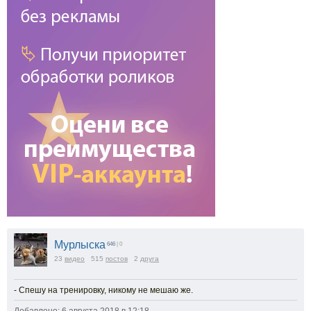
Мурлыска
646
| 0
23
видео
515
постов
2
друга
- Спешу на тренировку, никому не мешаю же.
Добавлено: 6 августа 2018 в 12:18