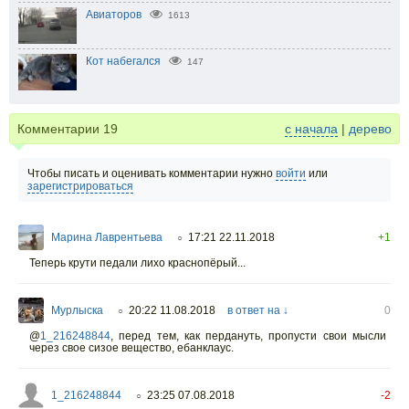
Авиаторов
1613
Кот набегался
147
Комментарии
19
с начала
|
дерево
Чтобы писать и оценивать комментарии нужно
войти
или
зарегистрироваться
Марина Лаврентьева
17:21 22.11.2018
+1
○
Теперь крути педали лихо краснопёрый...
Мурлыска
20:22 11.08.2018
в ответ на ↓
0
○
@
1_216248844
,
перед тем, как пердануть, пропусти свои мысли
через свое сизое вещество, ебанклаус.
1_216248844
23:25 07.08.2018
-2
○