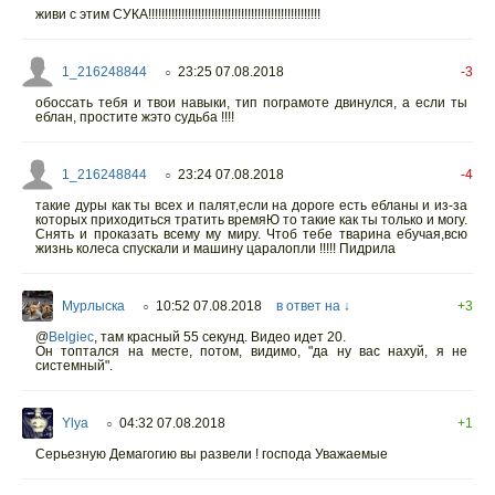
живи с этим СУКА!!!!!!!!!!!!!!!!!!!!!!!!!!!!!!!!!!!!!!!!!!!!!!!!!!!!
1_216248844
23:25 07.08.2018
-3
○
обоссать тебя и твои навыки, тип пограмоте двинулся, а если ты
еблан, простите жэто судьба !!!!
1_216248844
23:24 07.08.2018
-4
○
такие дуры как ты всех и палят,если на дороге есть ебланы и из-за
которых приходиться тратить времяЮ то такие как ты только и могу.
Снять и проказать всему му миру. Чтоб тебе тварина ебучая,всю
жизнь колеса спускали и машину царалопли !!!!! Пидрила
Мурлыска
10:52 07.08.2018
в ответ на ↓
+3
○
@
Belgiec
,
там красный 55 секунд. Видео идет 20.
Он топтался на месте, потом, видимо, "да ну вас нахуй, я не
системный".
Ylya
04:32 07.08.2018
+1
○
Серьезную Демагогию вы развели ! господа Уважаемые