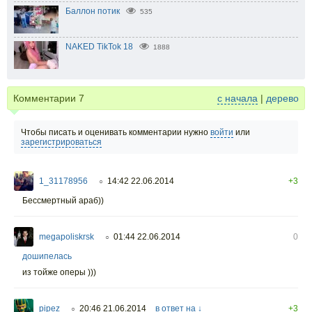
Баллон потик
535
NAKED TikTok 18
1888
Комментарии
7
с начала
|
дерево
Чтобы писать и оценивать комментарии нужно
войти
или
зарегистрироваться
1_31178956
14:42 22.06.2014
+3
○
Бессмертный араб))
megapoliskrsk
01:44 22.06.2014
0
○
дошипелась
из тойже оперы )))
pipez
20:46 21.06.2014
в ответ на ↓
+3
○