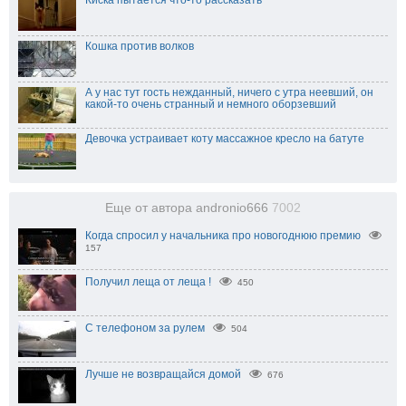
Кошка против волков
А у нас тут гость нежданный, ничего с утра неевший, он
какой-то очень странный и немного оборзевший
Девочка устраивает коту массажное кресло на батуте
Еще от автора andronio666
7002
Когда спросил у начальника про новогоднюю премию
157
Получил леща от леща !
450
С телефоном за рулем
504
Лучше не возвращайся домой
676