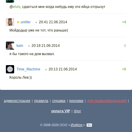
@
elvis
,
сдаеться мне когда нибудь ему эти яйца отгрызут
★
unlifer
20:41 21.06.2014
+4
○
Мойдодыр уже не тот, что раньше)
kain
20:18 21.06.2014
0
○
я бы такого на дом вызвал.
Time_Machine
20:13 21.06.2014
+6
○
Король Лев ))
администрация
правила
справка
реклама
для правообладателей
|
|
|
|
|
оплата VIP
блог
|
Инфон
© 2008-2026 ООО «
»