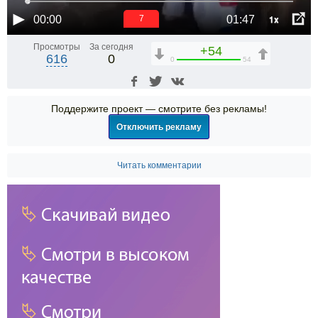
1x
00:00
01:47
7
Просмотры
За сегодня
+54
616
0
0
54
Поддержите проект — смотрите без рекламы!
Отключить рекламу
Читать комментарии