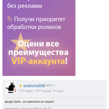
★
andronio666
182522
|
+7
7002
видео
18029
постов
52
друга
вроде баян , но оригинал не нашел
Добавлено: 21 июня 2014 в 20:12