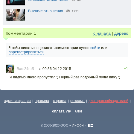
Высокие отношения
1231
Комментарии
1
с начала
|
дерево
Чтобы писать и оценивать комментарии нужно
войти
или
зарегистрироваться
Bars24ruS
09:56 04.12.2015
+1
○
Я видимо много пропустил :) Первый раз подобный мульт вижу :)
администрация
правила
справка
реклама
для правообладателей
|
|
|
|
|
оплата VIP
блог
|
Инфон
© 2008-2026 ООО «
»