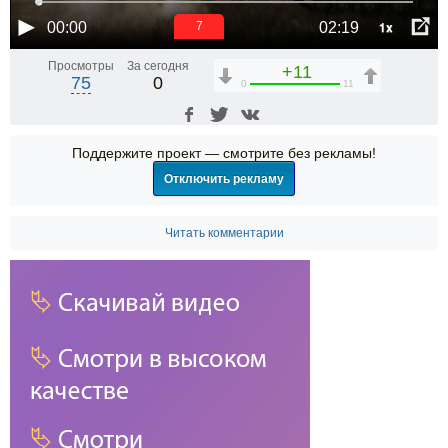
1x
00:00
02:19
6
Просмотры
За сегодня
+11
75
0
0
11
Поддержите проект — смотрите без рекламы!
Отключить рекламу
Читать комментарии