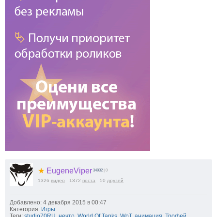
★
EugeneViper
34932
| 0
1326
видео
1372
поста
50
друзей
Добавлено: 4 декабря 2015 в 00:47
Категория:
Игры
Теги:
studio70RU
,
нечто
,
World Of Tanks
,
WoT
,
анимация
,
Трофей