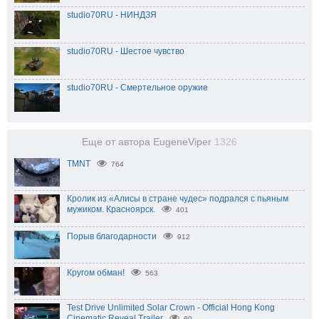
studio70RU - НИНДЗЯ
studio70RU - Шестое чувство
studio70RU - Смертельное оружие
Еще от автора EugeneViper
1326
TMNT
764
Кролик из «Алисы в стране чудес» подрался с пьяным
мужиком. Красноярск.
401
Порыв благодарности
912
Кругом обман!
563
Test Drive Unlimited Solar Crown - Official Hong Kong
Cinematic Reveal Trailer
60