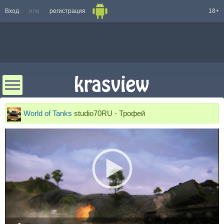
Вход
или
регистрация
18+
World of Tanks
studio70RU - Трофей