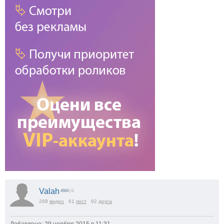
Valah
4593
| 0
268
видео
61
пост
92
друга