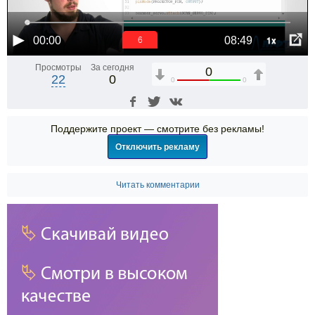
1x
00:00
08:49
6
Просмотры
За сегодня
0
22
0
0
0
Поддержите проект — смотрите без рекламы!
Отключить рекламу
Читать комментарии