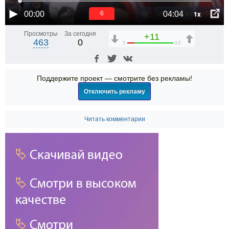
1x
00:00
04:04
6
Просмотры
За сегодня
+11
463
0
5
16
Поддержите проект — смотрите без рекламы!
Отключить рекламу
Читать комментарии