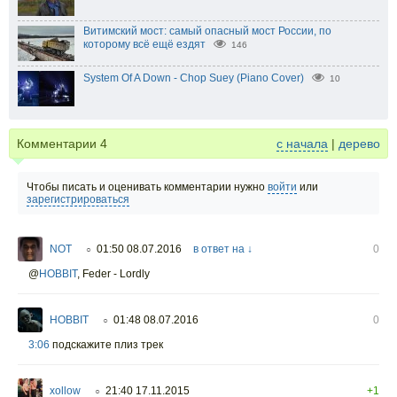
Витимский мост: самый опасный мост России, по
которому всё ещё ездят
146
System Of A Down - Chop Suey (Piano Cover)
10
Комментарии
4
с начала
|
дерево
Чтобы писать и оценивать комментарии нужно
войти
или
зарегистрироваться
NOT
01:50 08.07.2016
в ответ на ↓
0
○
@
HOBBIT
,
Feder - Lordly
HOBBIT
01:48 08.07.2016
0
○
3:06
подскажите плиз трек
xollow
21:40 17.11.2015
+1
○