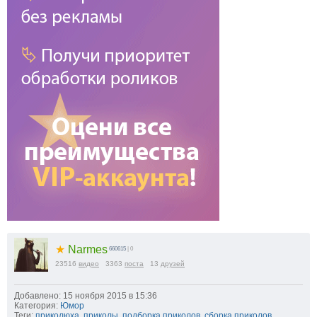
★
Narmes
660615
| 0
23516
видео
3363
поста
13
друзей
Добавлено: 15 ноября 2015 в 15:36
Категория:
Юмор
Теги:
приколюха
,
приколы
,
подборка приколов
,
сборка приколов