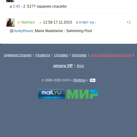
а
2:45
- 2 :51?? заранее спасибо
★
Narmes
12:58 17.11.2015
в ответ на ↓
+1
○
@
JunkyRaver
,
Marie Madeleine - Swimming Pool
администрация
правила
справка
реклама
для правообладателей
|
|
|
|
|
оплата VIP
блог
|
Инфон
© 2008-2026 ООО «
»