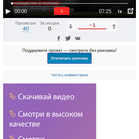
1x
00:00
07:25
6
Просмотры
За сегодня
−1
40
0
1
0
Поддержите проект — смотрите без рекламы!
Отключить рекламу
Читать комментарии