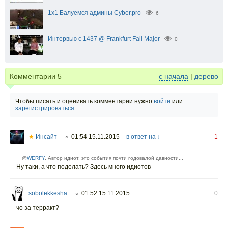
1х1 Балуемся админы Cyber.pro
6
Интервью с 1437 @ Frankfurt Fall Major
0
Комментарии
5
с начала
|
дерево
Чтобы писать и оценивать комментарии нужно
войти
или
зарегистрироваться
★
Инсайт
01:54 15.11.2015
в ответ на ↓
-1
○
@
WERFY
, Автор идиот, это события почти годовалой давности...
Ну таки, а что поделать? Здесь много идиотов
sobolekkesha
01:52 15.11.2015
0
○
чо за терракт?