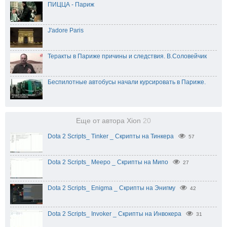
ПИЦЦА - Париж
J'adore Paris
Теракты в Париже причины и следствия. В.Соловейчик
Беспилотные автобусы начали курсировать в Париже.
Еще от автора Xion
20
Dota 2 Scripts_ Tinker _ Скрипты на Тинкера
57
Dota 2 Scripts_ Meepo _ Скрипты на Мипо
27
Dota 2 Scripts_ Enigma _ Скрипты на Энигму
42
Dota 2 Scripts_ Invoker _ Скрипты на Инвокера
31