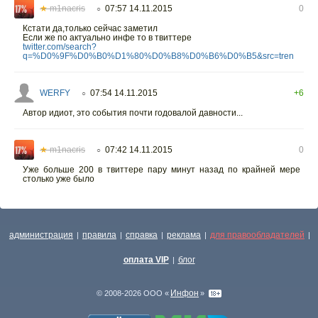
★
m1nacris
07:57 14.11.2015
0
○
Кстати да,только сейчас заметил
Если же по актуально инфе то в твиттере
twitter.com/search?
q=%D0%9F%D0%B0%D1%80%D0%B8%D0%B6%D0%B5&src=tren
WERFY
07:54 14.11.2015
+6
○
Автор идиот, это события почти годовалой давности...
★
m1nacris
07:42 14.11.2015
0
○
Уже больше 200 в твиттере пару минут назад по крайней мере
столько уже было
администрация
правила
справка
реклама
для правообладателей
|
|
|
|
|
оплата VIP
блог
|
Инфон
© 2008-2026 ООО «
»