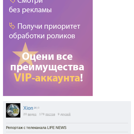
Xion
14
| 0
20
видео
178
постов
9
друзей
Репортаж с телеканала LIFE NEWS