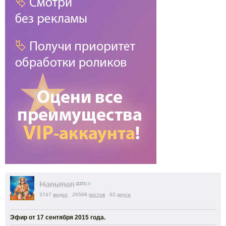
Hanuman
11373
| 0
3747
видео
26568
постов
62
друга
Эфир от 17 сентября 2015 года.