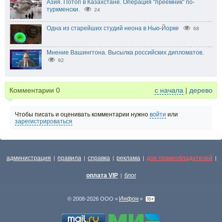
Азия. Потоп в Казахстане. Операция "преемник" по-
туркменски.
24
Одна из старейших студий неона в Нью-Йорке
68
Мнение Вашингтона. Высылка российских дипломатов.
92
Комментарии
0
с начала
|
дерево
Чтобы писать и оценивать комментарии нужно
войти
или
зарегистрироваться
администрация
правила
справка
реклама
для правообладателей
|
|
|
|
|
оплата VIP
блог
|
Инфон
© 2008-2026 ООО «
»