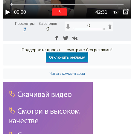
1x
00:00
42:31
6
Просмотры
За сегодня
0
5
0
0
0
Поддержите проект — смотрите без рекламы!
Отключить рекламу
Читать комментарии