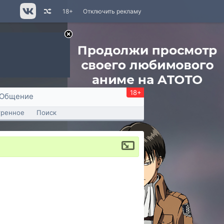
18+
Отключить рекламу
18+
Общение
тренное
Поиск