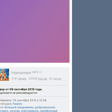
Hanuman
11373
| 0
3747
видео
26568
постов
62
друга
фир от 08 сентября 2015 года.
ыдловате не рекомендуется.
бавлено: 19 сентября 2015 в 12:08
тегория:
Разное
ги:
большой ежедневник
,
добровинский
,
ронько
,
орлова
,
александров
,
серебрянный