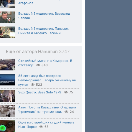
Агафонов
Большой Ежедневник, Всеволод
Чаплин.
Большой Ежедневник. Панасюк
Никита и Бабенко Евгений.
Еще от автора Hanuman
3747
Стихийный митинг в Кемерово. В
отставку!
843
85 лет назад был построен
Беломорканал. Теперь он никому не
нужен
523
Suzi Quatro. Bass Solo 1979
75
Азия. Потоп в Казахстане. Операция
"преемник" по-туркменски.
24
Одна из старейших студий неона в
Нью-Йорке
68