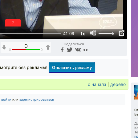
6
1x
41:09
Поделиться
0
0
0
Отключить рекламу
мотрите без рекламы!
с начала
|
дерево
о
войти
или
зарегистрироваться
Э
Б
До
Ка
Те
п