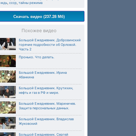
ождь
,
ссср
,
тайны режима
Скачать видео (237.28 Мб)
Похожее видео
Большой Ежедневник. Добровинский
горячие подробности об Орловой.
Часть 2
Пронько. Что делать.
Большой Ежедневник. Ирина
Абанкина
Большой Ежедневник. Крутихин,
нефть и газ в РФ и мире.
Большой Ежедневник. Мариничев.
Защита персональных данных.
Большой Ежедневник. Владислав
Жуковский
Большой Ежедневник. Сергей