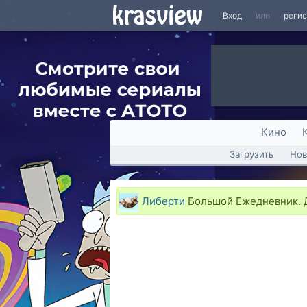
Вход
или
реги
Кино
Загрузить
Нов
Либерти
Большой Ежедневник. Д