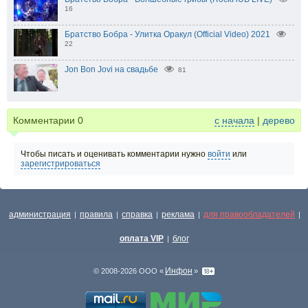
16
Братство Бобра - Улитка Оракул (Official Video) 2021
22
Jon Bon Jovi на свадьбе
81
Комментарии
0
с начала
|
дерево
Чтобы писать и оценивать комментарии нужно
войти
или
зарегистрироваться
администрация
правила
справка
реклама
для правообладателей
|
|
|
|
|
оплата VIP
блог
|
Инфон
© 2008-2026 ООО «
»