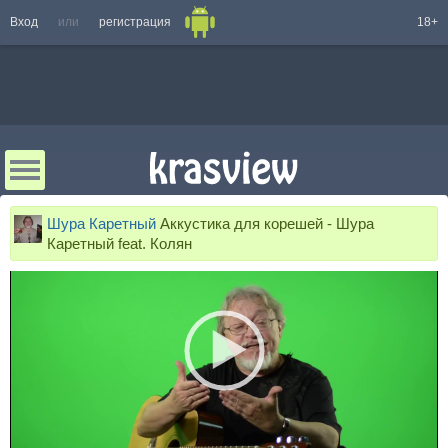
Вход
или
регистрация
18+
Шура Каретный
Аккустика для корешей - Шура
Каретный feat. Колян