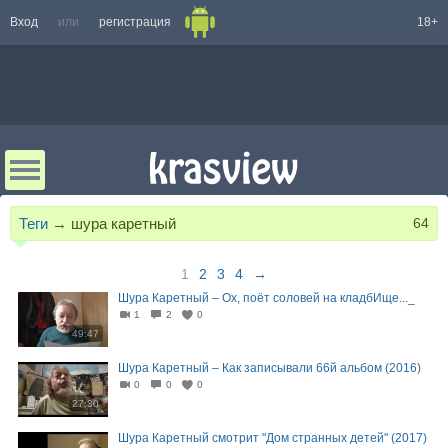
Вход
или
регистрация
18+
Теги
→
шура каретный
64
1
2
3
4
→
Шура Каретный – Ох, поёт соловей на кладбИще..._
1
2
0
49:47
Шура Каретный – Как записывали 66й альбом (2016)
0
0
0
27:30
Шура Каретный смотрит "Дом странных детей" (2017)