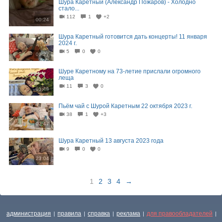
Шура Каретный (Александр Пожаров) - Холодно
стало...
112
1
+2
00:24
Шура Каретный готовится дать концерты! 11 января
2024 г.
5
0
0
06:27
Шуре Каретному на 73-летие прислали огромного
леща
11
3
0
05:48
Пьём чай с Шурой Каретным 22 октября 2023 г.
38
1
+3
02:47
Шура Каретный 13 августа 2023 года
9
0
0
23:04
1
2
3
4
→
администрация
правила
справка
реклама
для правообладателей
|
|
|
|
|