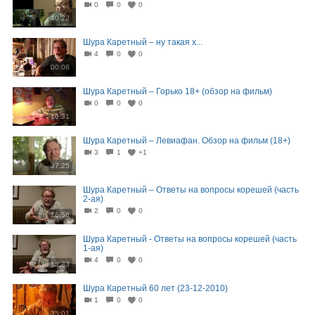
0
0
0
40:22
Шура Каретный – ну такая х...
4
0
0
00:06
Шура Каретный – Горько 18+ (обзор на фильм)
0
0
0
16:31
Шура Каретный – Левиафан. Обзор на фильм (18+)
3
1
+1
37:25
Шура Каретный – Ответы на вопросы корешей (часть
2-ая)
2
0
0
16:56
Шура Каретный - Ответы на вопросы корешей (часть
1-ая)
4
0
0
13:33
Шура Каретный 60 лет (23-12-2010)
1
0
0
35:01