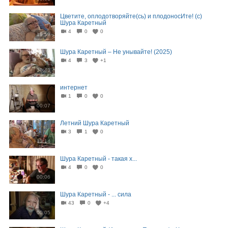
Цветите, оплодотворяйте(сь) и плодоносИте! (с)
Шура Каретный
4
0
0
18:59
Шура Каретный – Не унывайте! (2025)
4
3
+1
30:43
интернет
1
0
0
00:07
Летний Шура Каретный
3
1
0
13:14
Шура Каретный - такая х...
4
0
0
00:06
Шура Каретный - ... сила
43
0
+4
00:05