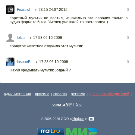
Fearawl
23:15 24.07.2015
0
○
Каретный мультик не портил, изначально эта пародия только в
аудио формате была. Умелец уже какой-то постарался :)
lolza
17:53 06.10.2009
0
○
ебанутое животное озвучило этот мультик
InspaeR
17:23 06.10.2009
0
○
Нахуя уродывать мультик бодрый ?
администрация
правила
справка
реклама
для правообладателей
|
|
|
|
|
оплата VIP
блог
|
Инфон
© 2008-2026 ООО «
»