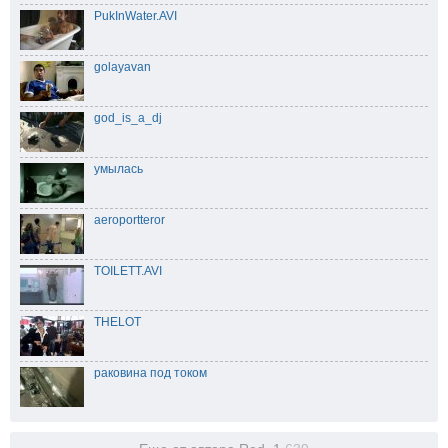
PukInWater.AVI
golayavan
god_is_a_dj
умылась
aeroportteror
TOILETT.AVI
THELOT
раковина под током