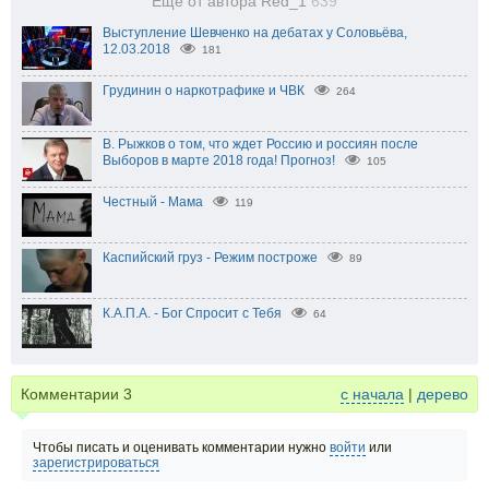
Еще от автора Red_1
639
Выступление Шевченко на дебатах у Соловьёва,
12.03.2018
181
Грудинин о наркотрафике и ЧВК
264
В. Рыжков о том, что ждет Россию и россиян после
Выборов в марте 2018 года! Прогноз!
105
Честный - Мама
119
Каспийский груз - Режим построже
89
К.А.П.А. - Бог Спросит с Тебя
64
Комментарии
3
с начала
|
дерево
Чтобы писать и оценивать комментарии нужно
войти
или
зарегистрироваться