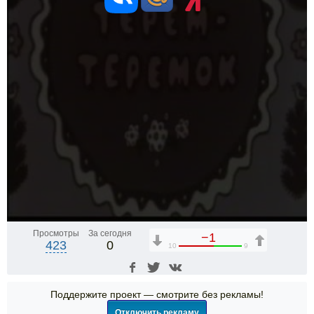
Просмотры
За сегодня
−1
423
0
10
9
Поддержите проект — смотрите без рекламы!
Отключить рекламу