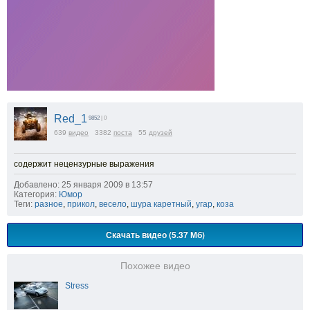
Red_1
9852
| 0
639
видео
3382
поста
55
друзей
содержит нецензурные выражения
Добавлено: 25 января 2009 в 13:57
Категория:
Юмор
Теги:
разное
,
прикол
,
весело
,
шура каретный
,
угар
,
коза
Скачать видео (5.37 Мб)
Похожее видео
Stress