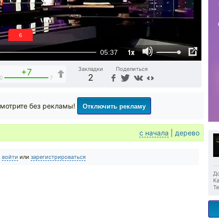
5
1x
05:37
Закладки
Поделиться
+7
2
0
7
Отключить рекламу
мотрите без рекламы!
с начала
|
дерево
о
войти
или
зарегистрироваться
До
Ка
Те