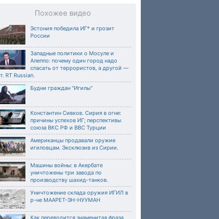
Похожее видео
Эстония победила ИГ* и грозит
России
Западные политики о Мосуле и
Алеппо: почему один город надо
спасать от террористов, а другой —
т. RT Russian.
Будни граждан "Игилы"
Константин Сивков. Сирия в огне:
причины успехов ИГ; перспективы
союза ВКС РФ и ВВС Турции
Американцы продавали оружие
игиловцам. Эксклюзив из Сирии.
Машины войны: в Акербате
уничтожены три завода по
производству шахид-танков.
Уничтожение склада оружия ИГИЛ в
р-не МААРЕТ-ЭН-НУУМАН
Как переводится знаменитая фраза