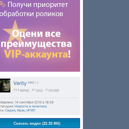
Verity
3692
| 0
254
видео
41
пост
0
друзей
бавлено: 14 сентября 2015 в 18:28
тегория:
Новости и политика
ги:
Сирия
,
Ирак
,
ИГИЛ
Скачать видео (22.35 Мб)