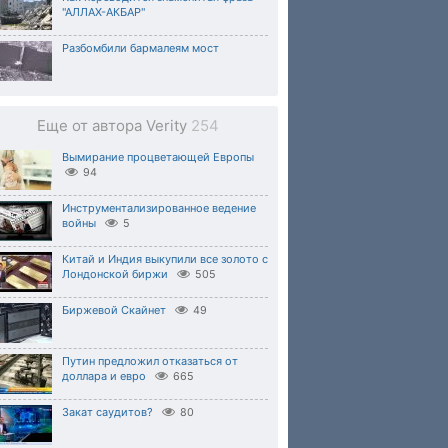
"АЛЛАХ-АКБАР"
Разбомбили бармалеям мост
Еще от автора Verity
254
Вымирание процветающей Европы
94
Инструментализированное ведение
войны
5
Китай и Индия выкупили все золото с
Лондонской биржи
505
Биржевой Скайнет
49
Путин предложил отказаться от
доллара и евро
665
Закат саудитов?
80