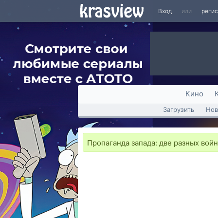
Вход
или
реги
Кино
Загрузить
Нов
Пропаганда запада: две разных вой