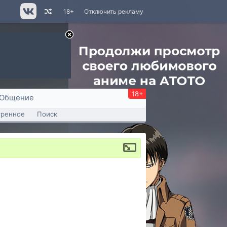
18+
Отключить рекламу
18+
Общение
тренное
Поиск