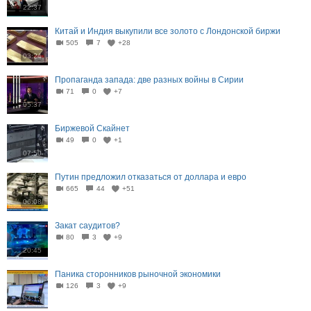
22:37
Китай и Индия выкупили все золото с Лондонской биржи
505
7
+28
03:24
Пропаганда запада: две разных войны в Сирии
71
0
+7
05:37
Биржевой Скайнет
49
0
+1
07:50
Путин предложил отказаться от доллара и евро
665
44
+51
06:08
Закат саудитов?
80
3
+9
20:45
Паника сторонников рыночной экономики
126
3
+9
04:13