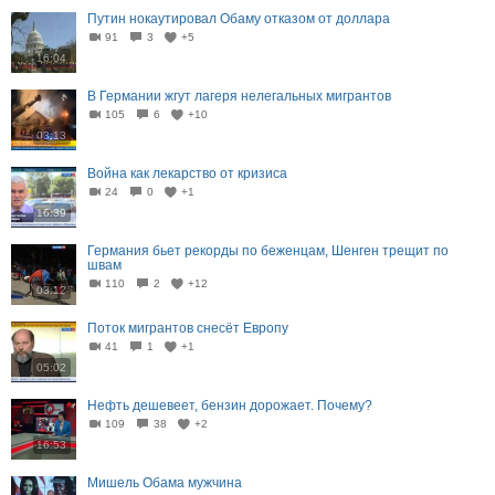
Путин нокаутировал Обаму отказом от доллара
91
3
+5
16:04
В Германии жгут лагеря нелегальных мигрантов
105
6
+10
03:13
Война как лекарство от кризиса
24
0
+1
16:39
Германия бьет рекорды по беженцам, Шенген трещит по
швам
110
2
+12
03:12
Поток мигрантов снесёт Европу
41
1
+1
05:02
Нефть дешевеет, бензин дорожает. Почему?
109
38
+2
16:53
Мишель Обама мужчина