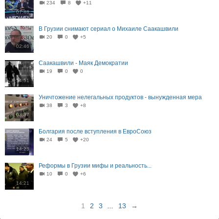
234
8
+11
07:48
В Грузии снимают сериал о Михаиле Саакашвили
20
0
+5
02:46
Саакашвили - Маяк Демократии
19
0
0
54:51
Уничтожение нелегальных продуктов - вынужденная мера
38
3
+8
03:37
Болгария после вступления в ЕвроСоюз
24
5
+20
14:23
Реформы в Грузии мифы и реальность...
10
0
+6
14:21
1
2
3
...
13
→