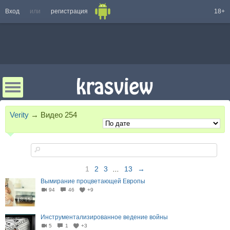
Вход
или
регистрация
18+
Verity
→
Видео
254
1
2
3
...
13
→
Вымирание процветающей Европы
94
46
+9
18:15
Инструментализированное ведение войны
5
1
+3