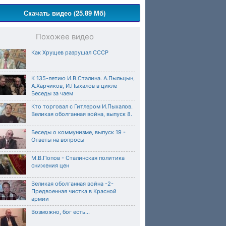
Скачать видео (25.89 Мб)
Похожее видео
Как Хрущев разрушал СССР
К 135-летию И.В.Сталина. А.Пыльцын,
А.Харчиков, И.Пыхалов в цикле
Беседы за чаем
Кто торговал с Гитлером И.Пыхалов.
Великая оболганная война, выпуск 8.
Беседы о коммунизме, выпуск 19 -
Ответы на вопросы
М.В.Попов - Сталинская политика
снижения цен
Великая оболганная война -2-
Предвоенная чистка в Красной
армии
Возможно, бог есть...