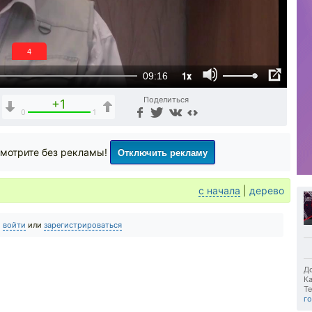
4
1x
09:16
Поделиться
+1
0
1
Отключить рекламу
мотрите без рекламы!
с начала
|
дерево
о
войти
или
зарегистрироваться
До
Ка
Те
г