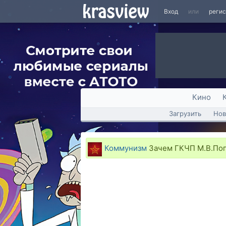
Вход
или
реги
Кино
Загрузить
Нов
Коммунизм
Зачем ГКЧП М.В.По