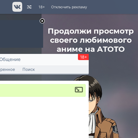
18+
Отключить рекламу
18+
Общение
тренное
Поиск