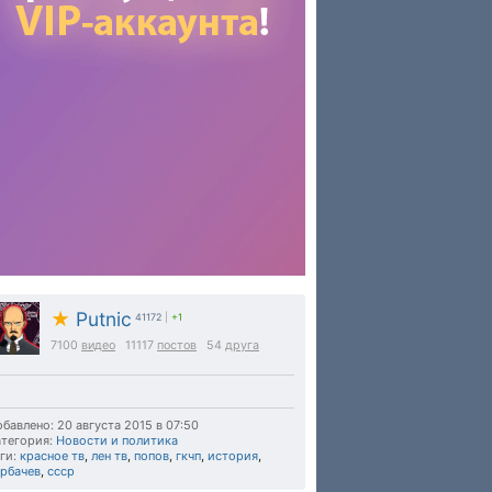
★
Putnic
41172
|
+1
7100
видео
11117
постов
54
друга
бавлено: 20 августа 2015 в 07:50
тегория:
Новости и политика
ги:
красное тв
,
лен тв
,
попов
,
гкчп
,
история
,
орбачев
,
ссср