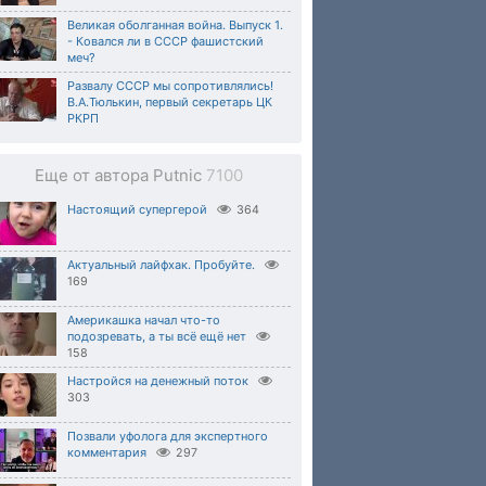
Великая оболганная война. Выпуск 1.
- Ковался ли в СССР фашистский
меч?
Развалу СССР мы сопротивлялись!
В.А.Тюлькин, первый секретарь ЦК
РКРП
Еще от автора Putnic
7100
Настоящий супергерой
364
Актуальный лайфхак. Пробуйте.
169
Америкашка начал что-то
подозревать, а ты всё ещё нет
158
Настройся на денежный поток
303
Позвали уфолога для экспертного
комментария
297