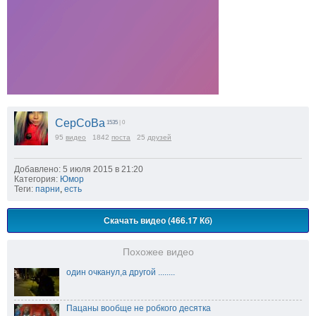
CepCoBa
1535
| 0
95
видео
1842
поста
25
друзей
Добавлено: 5 июля 2015 в 21:20
Категория:
Юмор
Теги:
парни
,
есть
Скачать видео (466.17 Кб)
Похожее видео
один очканул,а другой ........
Пацаны вообще не робкого десятка