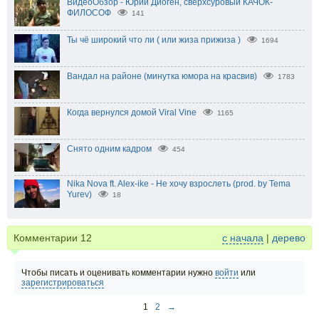
ВидеоОбзор - Юрий Диоген, сверхсуровый КАЧОК-
ФИЛОСОФ
141
Ты чё широкий что ли ( или жиза прижиза )
1694
Вандал на районе (минутка юмора на красвив)
1783
Когда вернулся домой Viral Vine
1165
Снято одним кадром
454
Nika Nova ft. Alex-ike - Не хочу взрослеть (prod. by Tema
Yurev)
18
Комментарии
12
с начала
|
дерево
Чтобы писать и оценивать комментарии нужно
войти
или
зарегистрироваться
1
2
→