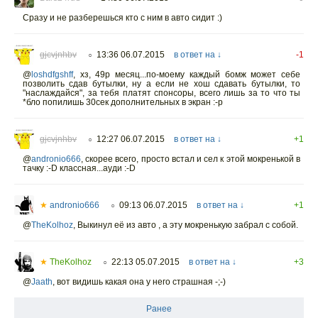
Сразу и не разберешься кто с ним в авто сидит :)
gjcvjnhbv
13:36 06.07.2015
в ответ на ↓
-1
○
@
loshdfgshff
,
хз, 49р месяц...по-моему каждый бомж может себе
позволить сдав бутылки, ну а если не хош сдавать бутылки, то
"наслаждайся", за тебя платят спонсоры, всего лишь за то что ты
*бло попилишь 30сек дополнительных в экран :-p
gjcvjnhbv
12:27 06.07.2015
в ответ на ↓
+1
○
@
andronio666
,
скорее всего, просто встал и сел к этой мокренькой в
тачку :-D классная...ауди :-D
★
andronio666
09:13 06.07.2015
в ответ на ↓
+1
○
@
TheKolhoz
,
Выкинул её из авто , а эту мокренькую забрал с собой.
★
TheKolhoz
22:13 05.07.2015
в ответ на ↓
+3
○
@
Jaath
,
вот видишь какая она у него страшная -;-)
Ранее