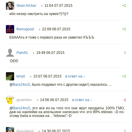
Sean Archer
11:04 07.07.2015
+2
○
ибо нехер смотреть на чужих?)?))?
thenogood
22:09 06.07.2015
+1
○
ЕбАААть я тоже с первого раза не заметил ХЪЪЪ
Pain91
19:49 06.07.2015
0
○
:DDD
tonyii
15:07 06.07.2015
в ответ на ↓
+1
○
@
Bars24ruS
,
было подумал что с другом сидит) оказалось ....
gjcvjnhbv
14:56 06.07.2015
в ответ на ↓
-1
○
@
Bars24ruS
,
это все из-за того что они жрут продукты 100% ГМО,
даж на наклейке на апельсине написано что это 99% яблоко :-D по-
этому баба и похожа на ..."яблоко":-D
Bars24ruS
14:30 06.07.2015
0
○