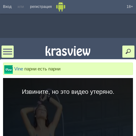
Вход
или
регистрация
18+
Vine
парни есть парни
Извините, но это видео утеряно.