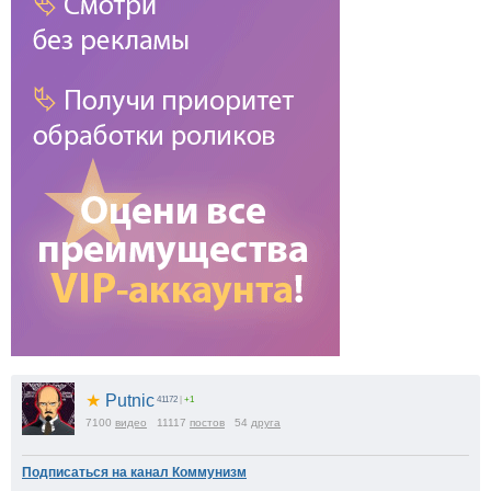
★
Putnic
41172
|
+1
7100
видео
11117
постов
54
друга
Подписаться на канал Коммунизм