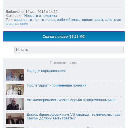
Добавлено: 14 мая 2015 в 14:12
Категория:
Новости и политика
Теги:
красное тв
,
лен тв
,
попов
,
рабочий класс
,
пролетариат
,
советская
власть
,
ленин
Скачать видео (35.23 Мб)
Похожее видео
Народ и народовластие.
Пролетариат - применение понятия
Антиимпериалистическая борьба в современном мире
Доктор философских наук VS кандидат технических наук -
Какими должны быть советы?