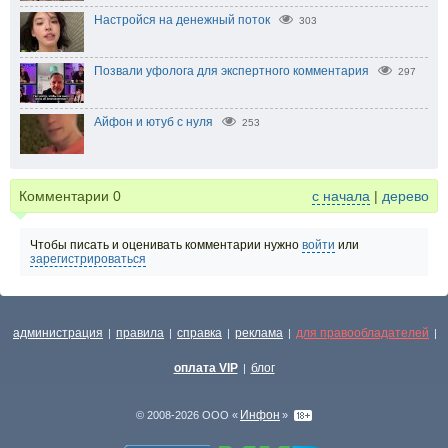
Настройся на денежный поток
303
Позвали уфолога для экспертного комментария
297
Айфон и ютуб с нуля
253
Комментарии
0
с начала
|
дерево
Чтобы писать и оценивать комментарии нужно
войти
или
зарегистрироваться
администрация
правила
справка
реклама
для правообладателей
|
|
|
|
|
оплата VIP
блог
|
Инфон
© 2008-2026 ООО «
»