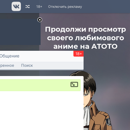
18+
Отключить рекламу
18+
Общение
тренное
Поиск