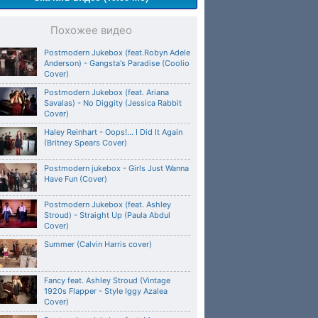
Похожее видео
Postmodern Jukebox (feat.Robyn Adele
Anderson) - Gangsta's Paradise (Coolio
Cover)
Postmodern Jukebox (feat. Ariana
Savalas) - No Diggity (Jessica Rabbit
Cover)
Haley Reinhart - Oops!... I Did It Again
(Britney Spears Cover)
Postmodern jukebox - Girls Just Wanna
Have Fun (Cover)
Postmodern Jukebox (feat. Ashley
Stroud) - Straight Up (Paula Abdul
Cover)
Summer (Calvin Harris cover)
Fancy feat. Ashley Stroud (Vintage
1920s Flapper - Style Iggy Azalea
Cover)