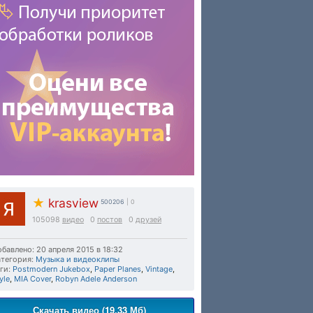
★
krasview
500206
| 0
105098
видео
0
постов
0
друзей
бавлено: 20 апреля 2015 в 18:32
тегория:
Музыка и видеоклипы
ги:
Postmodern Jukebox
,
Paper Planes
,
Vintage
,
yle
,
MIA Cover
,
Robyn Adele Anderson
Скачать видео (19.33 Мб)