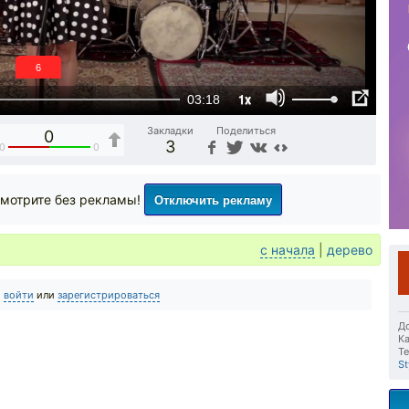
6
1x
03:18
Закладки
Поделиться
0
3
0
0
Отключить рекламу
мотрите без рекламы!
с начала
|
дерево
о
войти
или
зарегистрироваться
До
Ка
Те
St