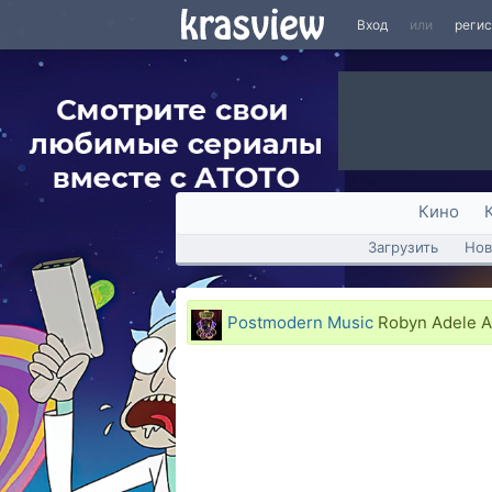
Вход
или
реги
Кино
Загрузить
Нов
Postmodern Music
Robyn Adele A