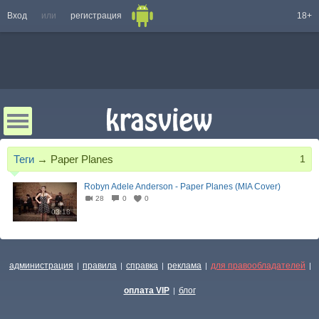
Вход
или
регистрация
18+
Теги
→
Paper Planes
1
Robyn Adele Anderson - Paper Planes (MIA Cover)
28
0
0
03:18
администрация
правила
справка
реклама
для правообладателей
|
|
|
|
|
оплата VIP
блог
|