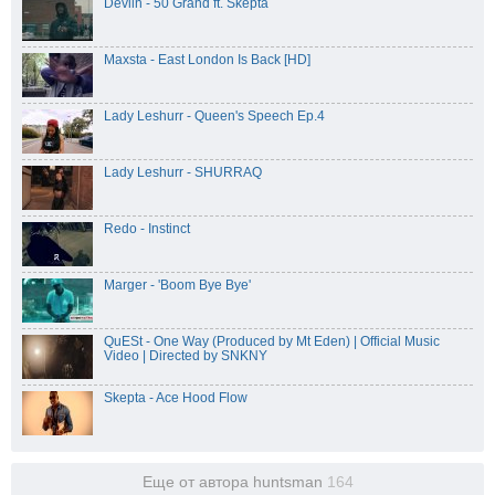
Devlin - 50 Grand ft. Skepta
Maxsta - East London Is Back [HD]
Lady Leshurr - Queen's Speech Ep.4
Lady Leshurr - SHURRAQ
Redo - Instinct
Marger - 'Boom Bye Bye'
QuESt - One Way (Produced by Mt Eden) | Official Music
Video | Directed by SNKNY
Skepta - Ace Hood Flow
Еще от автора huntsman
164