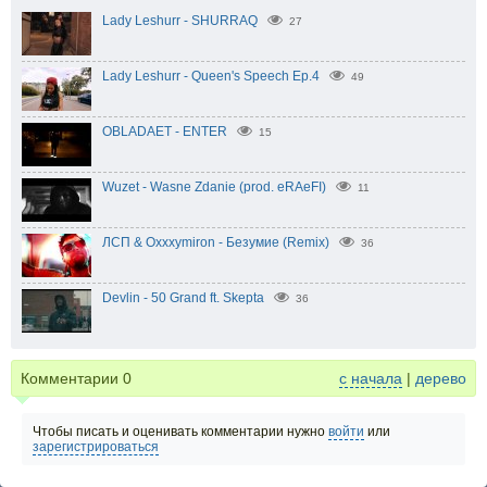
Lady Leshurr - SHURRAQ
27
Lady Leshurr - Queen's Speech Ep.4
49
OBLADAET - ENTER
15
Wuzet - Wasne Zdanie (prod. eRAeFI)
11
ЛСП & Oxxxymiron - Безумие (Remix)
36
Devlin - 50 Grand ft. Skepta
36
Комментарии
0
с начала
|
дерево
Чтобы писать и оценивать комментарии нужно
войти
или
зарегистрироваться