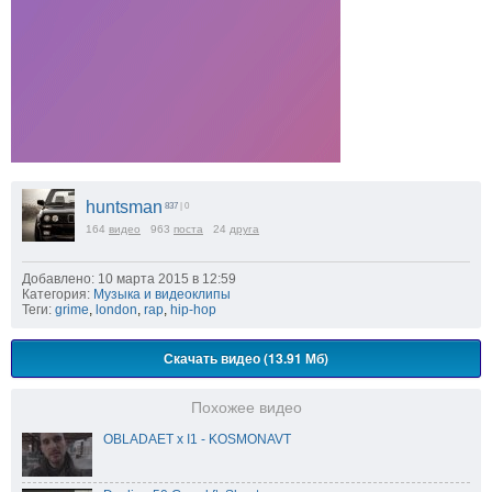
huntsman
837
| 0
164
видео
963
поста
24
друга
Добавлено: 10 марта 2015 в 12:59
Категория:
Музыка и видеоклипы
Теги:
grime
,
london
,
rap
,
hip-hop
Скачать видео (13.91 Мб)
Похожее видео
OBLADAET x I1 - KOSMONAVT