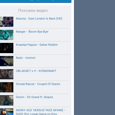
Похожее видео
Maxsta - East London Is Back [HD]
Marger - 'Boom Bye Bye'
Kraantje Pappie - Galtar Riddim
Redo - Instinct
OBLADAET x I1 - KOSMONAVT
Dizzee Rascal - Couple Of Stacks
Devlin - 50 Grand ft. Skepta
MERKY ACE 'VERSUS' FAZE MIYAKE -
5000 (For Logan Sama on Kiss