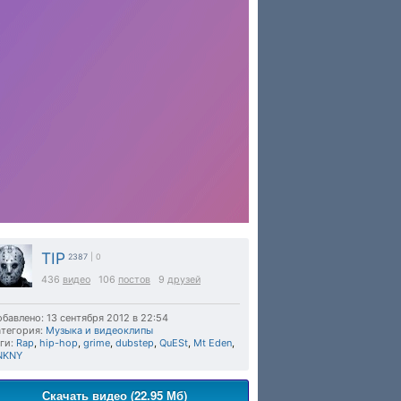
TIP
2387
| 0
436
видео
106
постов
9
друзей
бавлено: 13 сентября 2012 в 22:54
тегория:
Музыка и видеоклипы
ги:
Rap
,
hip-hop
,
grime
,
dubstep
,
QuESt
,
Mt Eden
,
NKNY
Скачать видео (22.95 Мб)