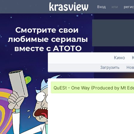
Вход
или
реги
Кино
Загрузить
Нов
QuESt - One Way (Produced by Mt Eden