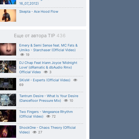
16_07_2012)
Skepta - Ace Hood Flow
Еще от автора TIP
436
Emery & Semi Sense feat. MC Fats &
Umiko - Starchaser (Official Video)
19
DJ Chap Feat Iriann Joyce 'Midnight
Love' (dRamatic & dbAudio Rmx)
Official Video
3
SKisM - Experts (Official Video)
69
Tantrum Desire - What Is Your Desire
(Dancefloor Pressure Mix)
10
Two Fingers - Vengeance Rhythm
(Official Video)
72
ShockOne - Chaos Theory (Official
Video)
27