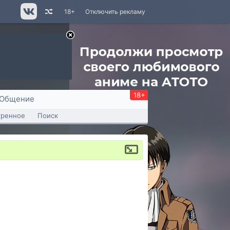
18+
Отключить рекламу
18+
Общение
тренное
Поиск