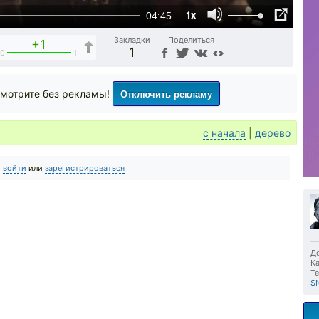
1x
04:45
Закладки
Поделиться
+1
1
0
1
Отключить рекламу
мотрите без рекламы!
с начала
|
дерево
о
войти
или
зарегистрироваться
До
Ка
Те
S