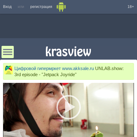
Вход
или
регистрация
18+
Цифровой гипермркет www.akksale.ru
UNLAB.show:
3rd episode - "Jetpack Joyride"