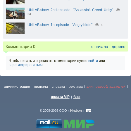
UNLAB.show: 2nd episode - "Assassin's Creed: Unity"
23
UNLAB.show: 1st episode - "Angry birds"
8
Комментарии
0
с начала
|
дерево
Чтобы писать и оценивать комментарии нужно
войти
или
зарегистрироваться
администрация
правила
справка
реклама
для правообладателей
|
|
|
|
|
оплата VIP
блог
|
Инфон
© 2008-2026 ООО «
»