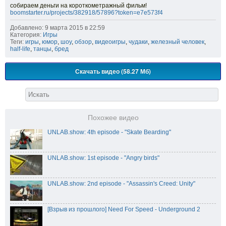
собираем деньги на короткометражный фильм!
boomstarter.ru/projects/382918/57896?token=e7e573f4
Добавлено: 9 марта 2015 в 22:59
Категория:
Игры
Теги:
игры
,
юмор
,
шоу
,
обзор
,
видеоигры
,
чудаки
,
железный человек
,
half-life
,
танцы
,
бред
Скачать видео (58.27 Мб)
Похожее видео
UNLAB.show: 4th episode - "Skate Bearding"
UNLAB.show: 1st episode - "Angry birds"
UNLAB.show: 2nd episode - "Assassin's Creed: Unity"
[Взрыв из прошлого] Need For Speed - Underground 2