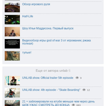
Обзор игрового руля
Half-Life
Шоу Ильи Мэддисона. Первый выпуск
Видеообзор игры god of war 3 от игромании; ржака
полная)
тупые!
Еще от автора unlab
6
UNLAB.show. Official trailer 5th episode
9
UNLAB.show: 4th episode - "Skate Bearding"
12
21 + заблокировали на ютубе меньше чем через день
ШОК УЖАС СМОТРЕТЬ ДО КОНЦА
683