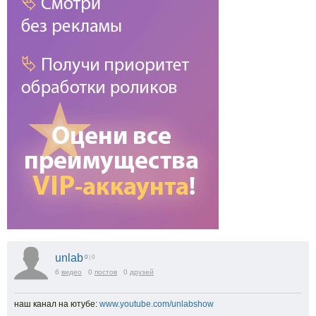
unlab
0
| 0
6
видео
0
постов
0
друзей
наш канал на ютубе:
www.youtube.com/unlabshow