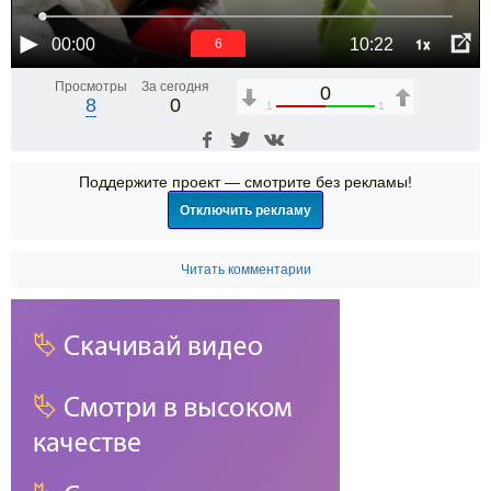
1x
00:00
10:22
6
Просмотры
За сегодня
0
8
0
1
1
Поддержите проект — смотрите без рекламы!
Отключить рекламу
Читать комментарии