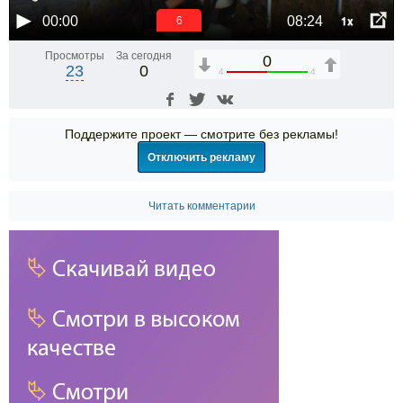
1x
00:00
08:24
6
Просмотры
За сегодня
0
23
0
4
4
Поддержите проект — смотрите без рекламы!
Отключить рекламу
Читать комментарии