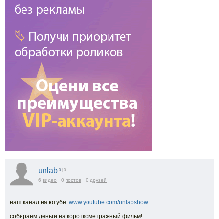
unlab
0
| 0
6
видео
0
постов
0
друзей
наш канал на ютубе:
www.youtube.com/unlabshow
собираем деньги на короткометражный фильм!