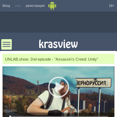
Вход
или
регистрация
18+
UNLAB.show: 2nd episode - "Assassin's Creed: Unity"