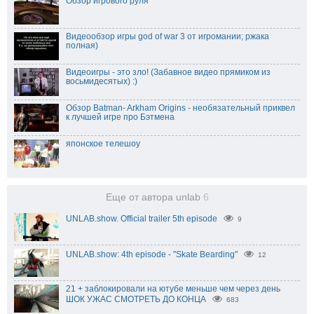
Обзор игрового руля
Видеообзор игры god of war 3 от игромании; ржака
полная)
Видеоигры - это зло! (Забавное видео прямиком из
восьмидесятых) :)
Обзор Batman- Arkham Origins - необязательный приквел
к лучшей игре про Бэтмена
японское телешоу
Еще от автора unlab
6
UNLAB.show. Official trailer 5th episode
9
UNLAB.show: 4th episode - "Skate Bearding"
12
21 + заблокировали на ютубе меньше чем через день
ШОК УЖАС СМОТРЕТЬ ДО КОНЦА
683