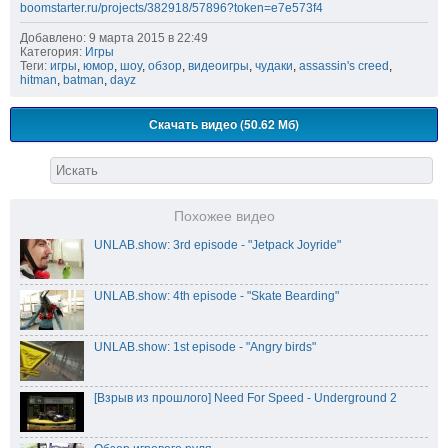
boomstarter.ru/projects/382918/57896?token=e7e573f4
Добавлено: 9 марта 2015 в 22:49
Категория:
Игры
Теги:
игры
,
юмор
,
шоу
,
обзор
,
видеоигры
,
чудаки
,
assassin's creed
,
hitman
,
batman
,
dayz
Скачать видео (50.62 Мб)
Похожее видео
UNLAB.show: 3rd episode - "Jetpack Joyride"
UNLAB.show: 4th episode - "Skate Bearding"
UNLAB.show: 1st episode - "Angry birds"
[Взрыв из прошлого] Need For Speed - Underground 2