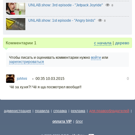
UNLAB.show: 3rd episode - "Jetpack Joyride"
8
UNLAB.show: 1st episode - "Angry birds"
8
Комментарии
1
с начала
|
дерево
Чтобы писать и оценивать комментарии нужно
войти
или
зарегистрироваться
johhni
00:35 10.03.2015
0
○
Чё за ху.ня?! Чё я ща посмотрел вообще!!
администрация
правила
справка
реклама
для правообладателей
|
|
|
|
|
оплата VIP
блог
|