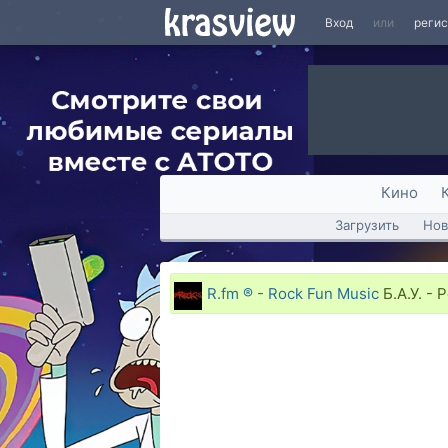
Вход
или
реги
Кино
Загрузить
Нов
R.fm ® - Rock Fun Music
Б.А.У. -