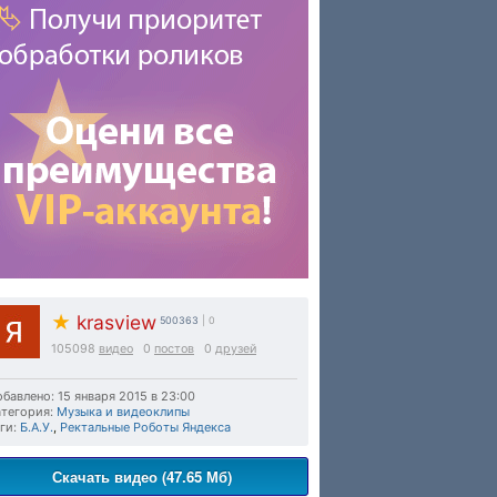
★
krasview
500363
| 0
105098
видео
0
постов
0
друзей
бавлено: 15 января 2015 в 23:00
тегория:
Музыка и видеоклипы
ги:
Б.А.У.
,
Ректальные Роботы Яндекса
Скачать видео (47.65 Мб)