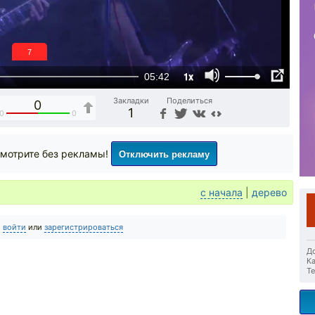
6
1x
05:42
Закладки
Поделиться
0
1
0
0
Отключить рекламу
мотрите без рекламы!
с начала
|
дерево
о
войти
или
зарегистрироваться
До
Ка
Те