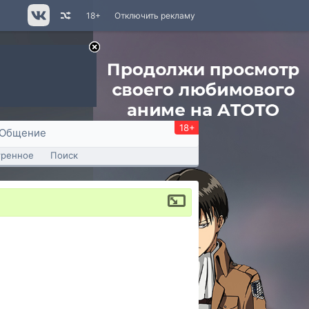
18+
Отключить рекламу
18+
Общение
тренное
Поиск