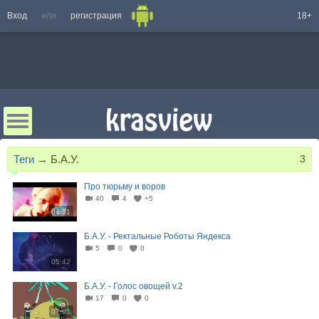
Вход
или
регистрация
18+
Теги
→
Б.А.У.
3
Про тюрьму и воров
40
4
+5
04:31
Б.А.У. - Ректальные Роботы Яндекса
5
0
0
05:42
Б.А.У. - Голос овощей v.2
17
0
0
07:01