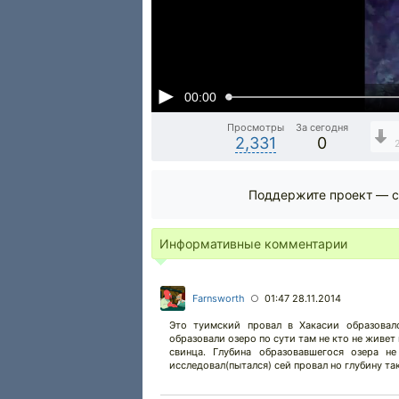
00:00
Просмотры
За сегодня
2,331
0
Поддержите проект — с
Информативные комментарии
Farnsworth
01:47 28.11.2014
○
Это туимский провал в Хакасии образовал
образовали озеро по сути там не кто не живе
свинца. Глубина образовавшегося озера н
исследовал(пытался) сей провал но глубину та