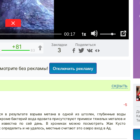
1x
00:17
Закладки
Поделиться
+81
3
2
83
Отключить рекламу
мотрите без рекламы!
скрыть
-5
До
ся в результате взрыва метана в одной из штолен, глубинные воды
Ка
т кроме бактерий вода ядовита присутствуют примеси тяжелых металов и
Те
е известна по сей день. В хрониках можно посмотреть Жак Кусто
к определить и не удалось, местные считают это озеро вход в Ад.