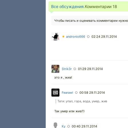
Все обсуждения.
Комментарии
18
Чтобы писать и оценивать комментарии нужн
★
andronio666
02:24 29.11.2014
○
Strik3r
01:29 29.11.2014
○
это я , жив!
Fearawl
00:58 29.11.2014
○
Теги: упал, гора, вода, умер, жив
Так умер или жив?)
Ку
00:40 29.11.2014
○