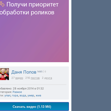
Даня Попов
1485
| 0
27
видео
216
постов
2
друга
бавлено: 28 ноября 2014 в 01:32
тегория:
Разное
ги:
упал
,
гора
,
вода
,
умер
,
жив
Скачать видео (1.13 Мб)