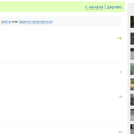
с начала
|
дерево
о
войти
или
зарегистрироваться
+5
0
-1
+1