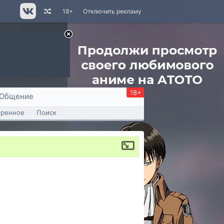
18+
Отключить рекламу
18+
Общение
тренное
Поиск