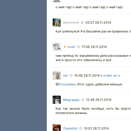
о май гад! о май гад! о май гад! о май гад!
Bars24ruS
20:57 28.11.2014
○
Куя шлепнулся! Я в бассейне раз не правильно
★
xrust
17:06 28.11.2014
○
нам препод по взрывмному дела рассказывал ч
же! и просто это обволилось и всё
ser
15:46 28.11.2014
в ответ на ↓
○
@
Россиянин
,
Итог один, дебилом меньше.
Мидгардъ
12:49 28.11.2014
○
Как так можно было вообще, хоть бы подгот
поплатился жизнью.
OxanaSol
10:01 28.11.2014
○