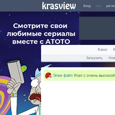
Вход
или
реги
Кино
Загрузить
Нов
Эпик фэйл
Упал с очень высокой