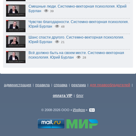
Смешные люди. Системно-векторная психология. Юрий
Бурлан
39
Чувство благодарности. Системно-векторная психология.
Юрий Бурлан
48
Шанс спасти другого. Системно-векторная психология.
Юрий Бурлан
21
Всё должно быть на своем месте. Системно-векторная
психология. Юрий Бурлан
28
администрация
правила
справка
реклама
для правообладателей
|
|
|
|
|
оплата VIP
блог
|
Инфон
© 2008-2026 ООО «
»