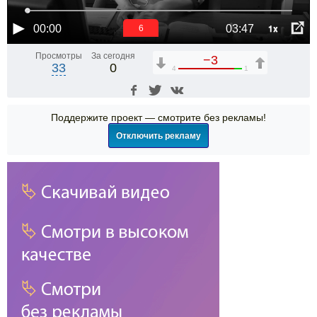
1x
00:00
03:47
6
Просмотры
За сегодня
−3
33
0
4
1
Поддержите проект — смотрите без рекламы!
Отключить рекламу