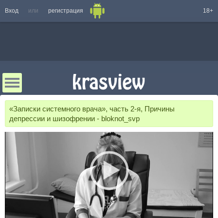
Вход
или
регистрация
18+
«Записки системного врача», часть 2-я, Причины
депрессии и шизофрении - bloknot_svp