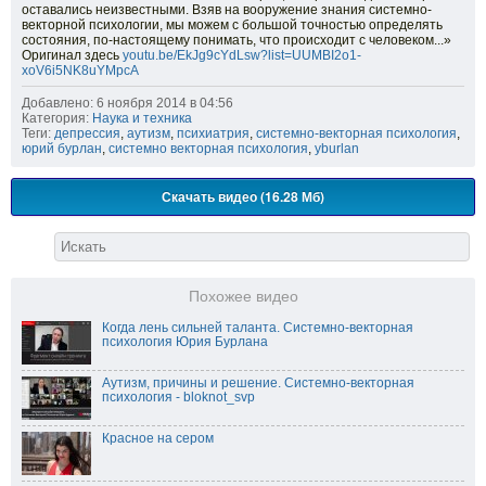
оставались неизвестными. Взяв на вооружение знания системно-
векторной психологии, мы можем с большой точностью определять
состояния, по-настоящему понимать, что происходит с человеком...»
Оригинал здесь
youtu.be/EkJg9cYdLsw?list=UUMBI2o1-
xoV6i5NK8uYMpcA
Добавлено: 6 ноября 2014 в 04:56
Категория:
Наука и техника
Теги:
депрессия
,
аутизм
,
психиатрия
,
системно-векторная психология
,
юрий бурлан
,
системно векторная психология
,
yburlan
Скачать видео (16.28 Мб)
Похожее видео
Когда лень сильней таланта. Системно-векторная
психология Юрия Бурлана
Аутизм, причины и решение. Системно-векторная
психология - bloknot_svp
Красное на сером